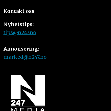
Kontakt oss
Nyhetstips:
tips@n247.no
Annonsering:
marked@n247.no