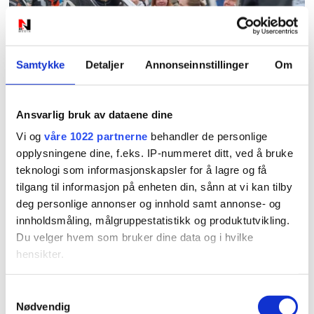
PLUS
Samtykke
Detaljer
Annonseinnstillinger
Om
Vant ungdomslaget på LS
Ansvarlig bruk av dataene dine
- små marginer da
Vi og
våre 1022 partnerne
behandler de personlige
Kongelaget var i aksjon
opplysningene dine, f.eks. IP-nummeret ditt, ved å bruke
teknologi som informasjonskapsler for å lagre og få
tilgang til informasjon på enheten din, sånn at vi kan tilby
deg personlige annonser og innhold samt annonse- og
innholdsmåling, målgruppestatistikk og produktutvikling.
Du velger hvem som bruker dine data og i hvilke
hensikter.
Hvis du gir oss lov, vil vi også gjerne:
Samtykkevalg
PLUS
Nødvendig
Innhente informasjon om den geografiske