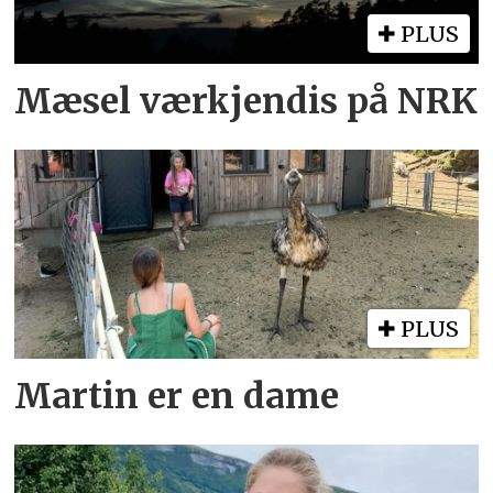
PLUS
Mæsel værkjendis på NRK
PLUS
Martin er en dame