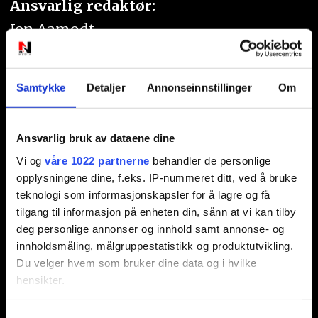
Ansvarlig redaktør:
Jon Aamodt
Kontakt oss
Samtykke
Detaljer
Annonseinnstillinger
Om
Nyhetstips:
tips@n247.no
Ansvarlig bruk av dataene dine
Vi og
våre 1022 partnerne
behandler de personlige
opplysningene dine, f.eks. IP-nummeret ditt, ved å bruke
Annonsering:
teknologi som informasjonskapsler for å lagre og få
marked@n247.no
tilgang til informasjon på enheten din, sånn at vi kan tilby
deg personlige annonser og innhold samt annonse- og
innholdsmåling, målgruppestatistikk og produktutvikling.
Du velger hvem som bruker dine data og i hvilke
hensikter.
Hvis du gir oss lov, vil vi også gjerne: