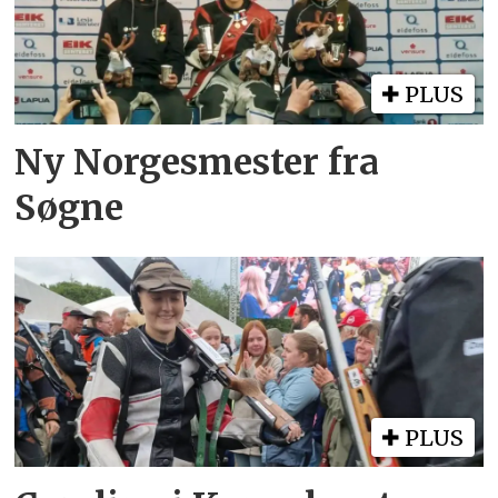
PLUS
Ny Norgesmester fra
Søgne
PLUS