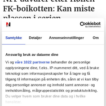
FK-boikotten: Kan miste
plassen i serien
Samtykke
Detaljer
Annonseinnstillinger
Om
Ansvarlig bruk av dataene dine
Vi og
våre 1022 partnerne
behandler de personlige
PLUS
opplysningene dine, f.eks. IP-nummeret ditt, ved å bruke
teknologi som informasjonskapsler for å lagre og få
tilgang til informasjon på enheten din, sånn at vi kan tilby
Det er ikke bare burgerne
deg personlige annonser og innhold samt annonse- og
som får oppmerksomhet:
innholdsmåling, målgruppestatistikk og produktutvikling.
Du velger hvem som bruker dine data og i hvilke
– Er jo ganske søt da
hensikter.