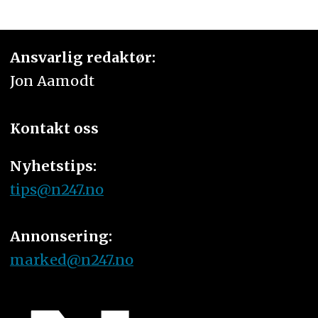
Ansvarlig redaktør:
Jon Aamodt
Kontakt oss
Nyhetstips:
tips@n247.no
Annonsering:
marked@n247.no