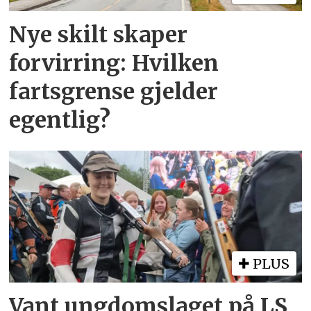
Nye skilt skaper
forvirring: Hvilken
fartsgrense gjelder
egentlig?
PLUS
Vant ungdomslaget på LS