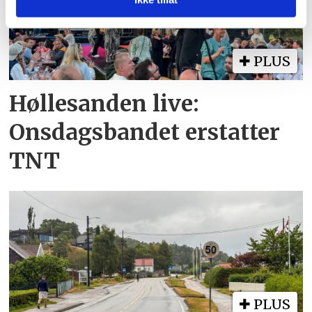
eller som de har samlet inn gjennom din bruk av
tjenestene deres.
PLUS
Høllesanden live:
Onsdagsbandet erstatter
TNT
PLUS