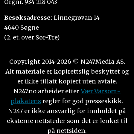
Orgnr. 934 218 043
Besøksadresse:
Linnegrøvan 14
4640 Søgne
(2. et. over Sør-Tre)
Copyright 2014-2026 © N247Media AS.
Alt materiale er kopirettslig beskyttet og
er ikke tillatt kopiert uten avtale.
N247.no arbeider etter
Vær Varsom-
plakatens
regler for god presseskikk.
N247 er ikke ansvarlig for innholdet på
eksterne nettsteder som det er lenket til
på nettsiden.