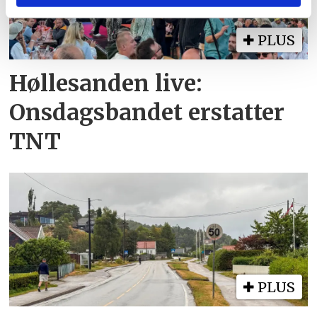
eller som de har samlet inn gjennom din bruk av
tjenestene deres.
PLUS
Høllesanden live:
Onsdagsbandet erstatter
TNT
PLUS