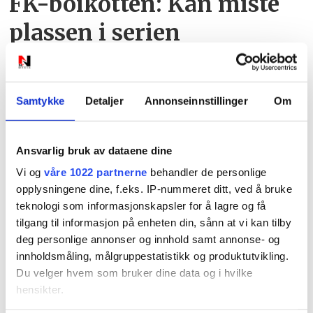
FK-boikotten: Kan miste
plassen i serien
Samtykke
Detaljer
Annonseinnstillinger
Om
Ansvarlig bruk av dataene dine
Vi og
våre 1022 partnerne
behandler de personlige
PLUS
opplysningene dine, f.eks. IP-nummeret ditt, ved å bruke
teknologi som informasjonskapsler for å lagre og få
Det er ikke bare burgerne
tilgang til informasjon på enheten din, sånn at vi kan tilby
deg personlige annonser og innhold samt annonse- og
som får oppmerksomhet:
innholdsmåling, målgruppestatistikk og produktutvikling.
– Er jo ganske søt da
Du velger hvem som bruker dine data og i hvilke
hensikter.