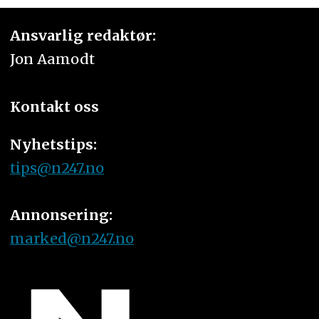
Ansvarlig redaktør:
Jon Aamodt
Kontakt oss
Nyhetstips:
tips@n247.no
Annonsering:
marked@n247.no