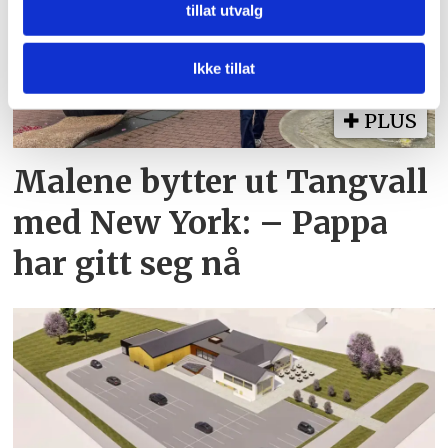
tillat utvalg
vårt, med partnerne våre innen sosiale medier,
annonsering og analysearbeid, som kan kombinere den
med annen informasjon du har gjort tilgjengelig for dem,
Ikke tillat
eller som de har samlet inn gjennom din bruk av
tjenestene deres.
PLUS
Malene bytter ut Tangvall
med New York: – Pappa
har gitt seg nå