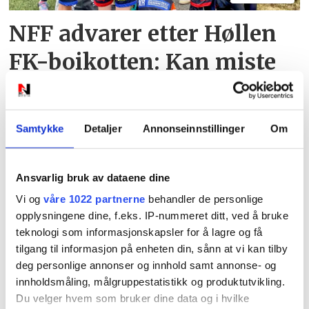
NFF advarer etter Høllen
FK-boikotten: Kan miste
plassen i serien
Samtykke
Detaljer
Annonseinnstillinger
Om
Ansvarlig bruk av dataene dine
Vi og
våre 1022 partnerne
behandler de personlige
opplysningene dine, f.eks. IP-nummeret ditt, ved å bruke
PLUS
teknologi som informasjonskapsler for å lagre og få
tilgang til informasjon på enheten din, sånn at vi kan tilby
deg personlige annonser og innhold samt annonse- og
Det er ikke bare burgerne
innholdsmåling, målgruppestatistikk og produktutvikling.
som får oppmerksomhet:
Du velger hvem som bruker dine data og i hvilke