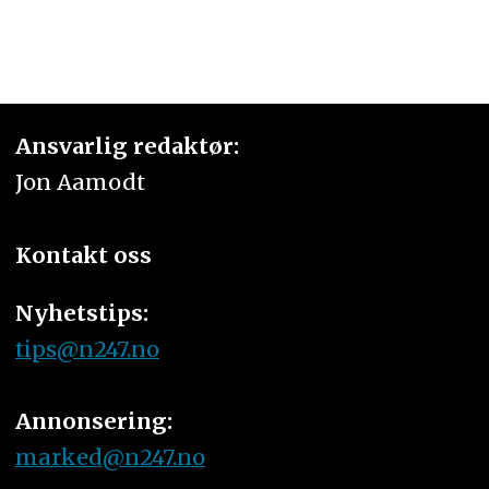
Ansvarlig redaktør:
Jon Aamodt
Kontakt oss
Nyhetstips:
tips@n247.no
Annonsering:
marked@n247.no