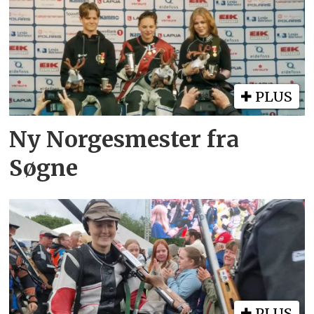
PLUS
Ny Norgesmester fra
Søgne
PLUS