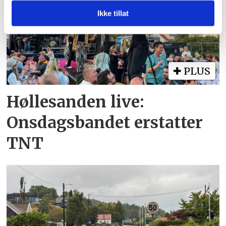
med annen informasjon du har gjort tilgjengelig for dem,
Ikke tillat
eller som de har samlet inn gjennom din bruk av
tjenestene deres.
PLUS
Høllesanden live:
Onsdagsbandet erstatter
TNT