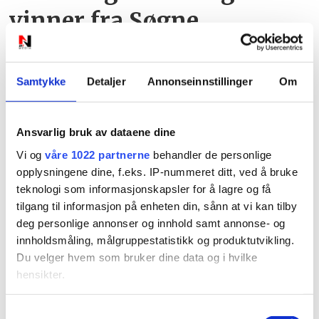
vinner fra Søgne
Samtykke
Detaljer
Annonseinnstillinger
Om
Ansvarlig bruk av dataene dine
Vi og
våre 1022 partnerne
behandler de personlige
opplysningene dine, f.eks. IP-nummeret ditt, ved å bruke
teknologi som informasjonskapsler for å lagre og få
Javell - se det
tilgang til informasjon på enheten din, sånn at vi kan tilby
deg personlige annonser og innhold samt annonse- og
innholdsmåling, målgruppestatistikk og produktutvikling.
Du velger hvem som bruker dine data og i hvilke
hensikter.
Hvis du gir oss lov, vil vi også gjerne:
Samtykkevalg