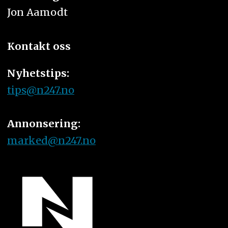
Jon Aamodt
Kontakt oss
Nyhetstips:
tips@n247.no
Annonsering:
marked@n247.no