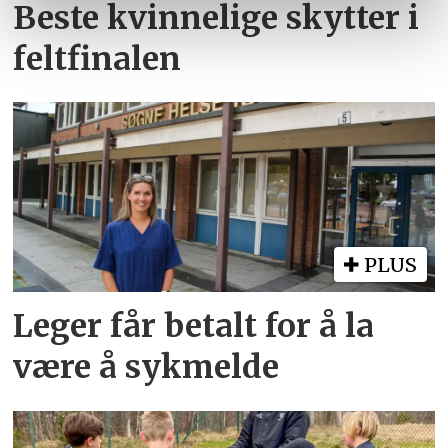
tjenestene deres.
Beste kvinnelige skytter i
feltfinalen
PLUS
Leger får betalt for å la
være å sykmelde