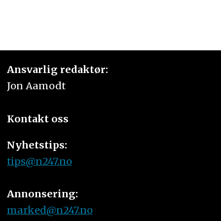
Ansvarlig redaktør:
Jon Aamodt
Kontakt oss
Nyhetstips:
tips@n247.no
Annonsering:
marked@n247.no