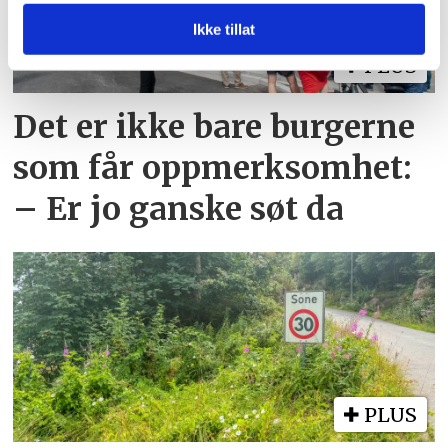
annonsering og analysearbeid, som kan kombinere den
med annen informasjon du har gjort tilgjengelig for dem,
Ikke tillat
eller som de har samlet inn gjennom din bruk av
PLUS
tjenestene deres.
Det er ikke bare burgerne
som får oppmerksomhet:
– Er jo ganske søt da
PLUS