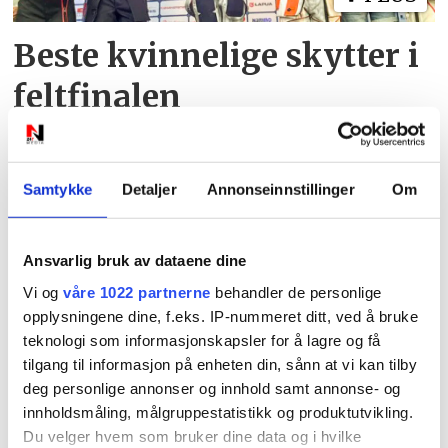
Beste kvinnelige skytter i
feltfinalen
Samtykke
Detaljer
Annonseinnstillinger
Om
Ansvarlig bruk av dataene dine
Vi og
våre 1022 partnerne
behandler de personlige
PLUS
opplysningene dine, f.eks. IP-nummeret ditt, ved å bruke
teknologi som informasjonskapsler for å lagre og få
Leger får betalt for å la
tilgang til informasjon på enheten din, sånn at vi kan tilby
deg personlige annonser og innhold samt annonse- og
være å sykmelde
innholdsmåling, målgruppestatistikk og produktutvikling.
Du velger hvem som bruker dine data og i hvilke