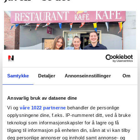
PLUS
Samtykke
Detaljer
Annonseinnstillinger
Om
For denne familien er
Gunders mer enn en
Ansvarlig bruk av dataene dine
arbeidsplass
Vi og
våre 1022 partnerne
behandler de personlige
opplysningene dine, f.eks. IP-nummeret ditt, ved å bruke
teknologi som informasjonskapsler for å lagre og få
tilgang til informasjon på enheten din, sånn at vi kan tilby
deg personlige annonser og innhold samt annonse- og