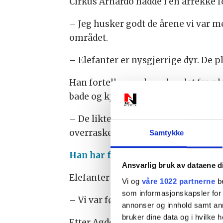
Cirkus Arnardo hadde i en årrekke f
– Jeg husker godt de årene vi var m
området.
– Elefanter er nysgjerrige dyr. De p
Han forteller om hvordan det fra pla
bade og kjøle seg ned.
– De likte det godt. At de møtte bi
overrasket, humrer Are Arnardo.
Samtykke
Han har fått med seg at Søgne nyl
Ansvarlig bruk av dataene d
Elefanter var en naturlig del av sir
Vi og
våre 1022 partnerne
be
som informasjonskapsler for å
– Vi var først ute med å kvitte oss 
annonser og innhold samt an
bruker dine data og i hvilke h
Etter Agderstrand var sirkuset fler