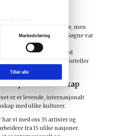
jubileum.
for flere meter
 ønsker oss tilbake til Søgne, men
ykk)
er noen plassutfordringer. Søgne var
elge hvordan de skal brukes.
Markedsføring
sler.
d fast på Cirkus Arnardos
éprogram. Der var godt med
iale mediefunksjoner og for å
kum, og vi likte oss godt, forteller
 med partnerne våre innen
u har gjort tilgjengelig for
Tillat alle
ernasjonalt fellesskap
set er et levende, internasjonalt
esskap med ulike kulturer.
r har vi med oss 35 artister og
rbeidere fra 15 ulike nasjoner.