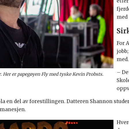
ette
fjer
med 
Sir
For 
jobb;
med.
– Det
r. Her er papegøyen Fly med tyske Kevin Probsts.
Skol
oppv
ola en del av forestillingen. Datteren Shannon studere
i manesjen.
Hver