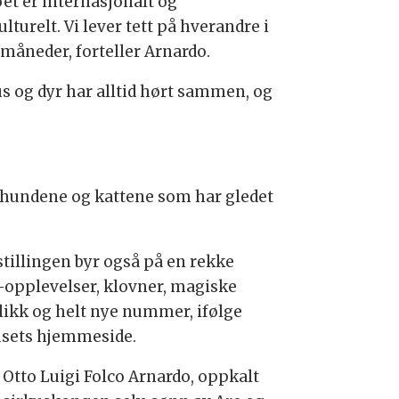
øet er internasjonalt og
ulturelt. Vi lever tett på hverandre i
 måneder, forteller Arnardo.
us og dyr har alltid hørt sammen, og
le hundene og kattene som har gledet
stillingen byr også på en rekke
opplevelser, klovner, magiske
likk og helt nye nummer, ifølge
usets hjemmeside.
 Otto Luigi Folco Arnardo, oppkalt