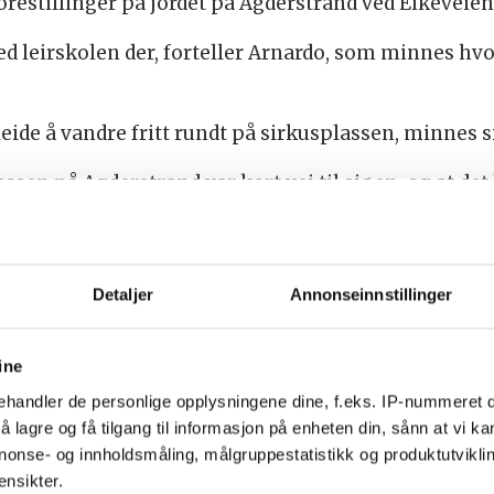
orestillinger på jordet på Agderstrand ved Eikeveien
ed leirskolen der, forteller Arnardo, som minnes hvo
leide å vandre fritt rundt på sirkusplassen, minnes 
ssen på Agderstrand var kort vei til sjøen, og at de
ler underveis, brydde ikke elefantene seg så mye om. 
Detaljer
Annonseinnstillinger
ig hadde nok en elefant på besøk.
ine
kuset frem til 2014, men da de ble eldre, valgte Cirk
handler de personlige opplysningene dine, f.eks. IP-nummeret di
 lagre og få tilgang til informasjon på enheten din, sånn at vi ka
med elefanter. Nå er det vel ingen sirkus som har dem
nonse- og innholdsmåling, målgruppestatistikk og produktutvikl
ensikter.
e år på grusbanen ved Nygård skole, men der er det n