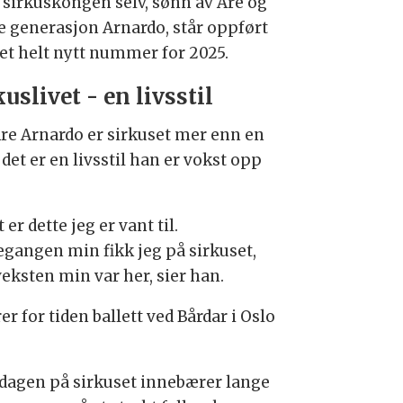
r sirkuskongen selv, sønn av Are og
de generasjon Arnardo, står oppført
et helt nytt nummer for 2025.
kuslivet - en livsstil
Are Arnardo er sirkuset mer enn en
 det er en livsstil han er vokst opp
 er dette jeg er vant til.
egangen min fikk jeg på sirkuset,
eksten min var her, sier han.
r for tiden ballett ved Bårdar i Oslo
dagen på sirkuset innebærer lange