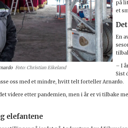
på li
et sm
Det
En a
seson
tilba
– I å
rnardo
Foto: Christian Eikeland
Sist 
sse oss med et mindre, hvitt telt forteller Arnardo.
t det videre etter pandemien, men i år er vi tilbake
g elefantene