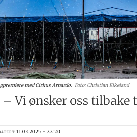
ongpremiere med Cirkus Arnardo.
Foto: Christian Eikeland
– Vi ønsker oss tilbake 
11.03.2025 - 22:20
DATERT