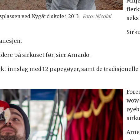
Milj
flerk
plassen ved Nygård skole i 2013.
Foto: Nicolai
seks
Sirk
manesjen:
ldere på sirkuset før, sier Arnardo.
gerikt innslag med 12 papegøyer, samt de tradisjonel
Fore
wow-
øyeb
sirk
Arne