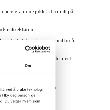
.
rdan elefantene gikk fritt rundt på
sirkusdirektøren.
t hendte de tok elefantene med for å
Det var nok bilistene som ble mest
Om
us Arnardo å pensjonere dem.
tt, ved å bruke teknologi
n tilby deg personlige
 lenger, forteller han.
ing. Du velger hvem som
å kunstgress.