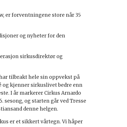
w, er forventningene store når 35
disjoner og nyheter for den
nerasjon sirkusdirektør og
har tilbrakt hele sin oppvekst på
é og kjenner sirkuslivet bedre enn
este. I år markerer Cirkus Arnardo
6. sesong, og starten går ved Tresse
istiansand denne helgen.
kus er et sikkert vårtegn. Vi håper