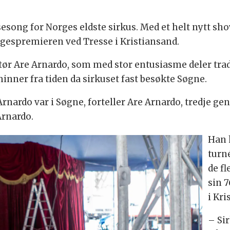
song for Norges eldste sirkus. Med et helt nytt sho
rgespremieren ved Tresse i Kristiansand.
ktør Are Arnardo, som med stor entusiasme deler tra
ner fra tiden da sirkuset fast besøkte Søgne.
Arnardo var i Søgne, forteller Are Arnardo, tredje ge
Arnardo.
Han 
turn
de fl
sin 7
i Kr
– Sir