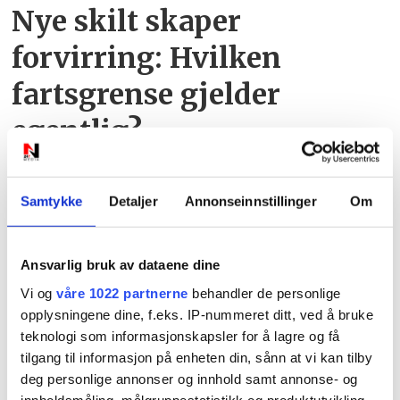
Nye skilt skaper
forvirring: Hvilken
fartsgrense gjelder
egentlig?
Samtykke
Detaljer
Annonseinnstillinger
Om
Ansvarlig bruk av dataene dine
Vi og
våre 1022 partnerne
behandler de personlige
PLUS
opplysningene dine, f.eks. IP-nummeret ditt, ved å bruke
teknologi som informasjonskapsler for å lagre og få
tilgang til informasjon på enheten din, sånn at vi kan tilby
Vant ungdomslaget på LS
deg personlige annonser og innhold samt annonse- og
innholdsmåling, målgruppestatistikk og produktutvikling.