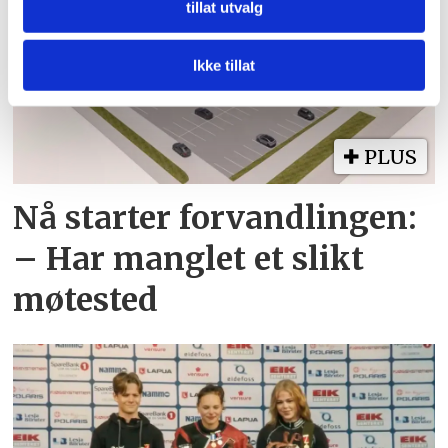
tillat utvalg
vårt, med partnerne våre innen sosiale medier,
annonsering og analysearbeid, som kan kombinere den
med annen informasjon du har gjort tilgjengelig for dem,
Ikke tillat
eller som de har samlet inn gjennom din bruk av
tjenestene deres.
PLUS
Nå starter forvandlingen:
– Har manglet et slikt
møtested