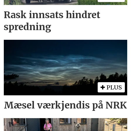
Rask innsats hindret
spredning
PLUS
Mæsel værkjendis på NRK