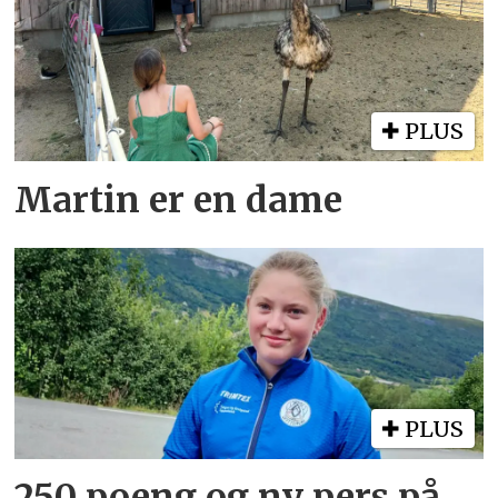
PLUS
Martin er en dame
PLUS
250 poeng og ny pers på