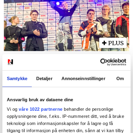
PLUS
Beste kvinnelige skytter i
feltfinalen
Samtykke
Detaljer
Annonseinnstillinger
Om
Ansvarlig bruk av dataene dine
Vi og
våre 1022 partnerne
behandler de personlige
opplysningene dine, f.eks. IP-nummeret ditt, ved å bruke
teknologi som informasjonskapsler for å lagre og få
tilgang til informasjon på enheten din, sånn at vi kan tilby