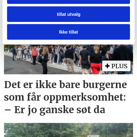
plassen i serien
mediefunksjoner og for å analysere trafikken vår. Vi deler
dessuten informasjon om hvordan du bruker nettstedet
tillat utvalg
vårt, med partnerne våre innen sosiale medier,
annonsering og analysearbeid, som kan kombinere den
med annen informasjon du har gjort tilgjengelig for dem,
Ikke tillat
eller som de har samlet inn gjennom din bruk av
tjenestene deres.
PLUS
Det er ikke bare burgerne
som får oppmerksomhet:
– Er jo ganske søt da