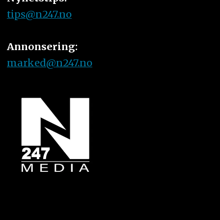
tips@n247.no
Annonsering:
marked@n247.no