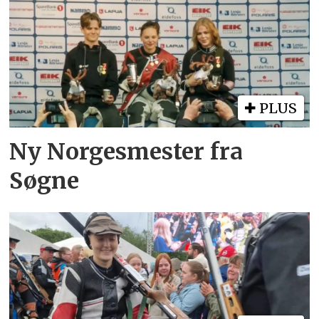
PLUS
Ny Norgesmester fra
Søgne