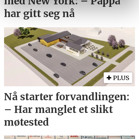
med New York: – Pappa
tjenestene deres.
har gitt seg nå
PLUS
Nå starter forvandlingen:
– Har manglet et slikt
møtested