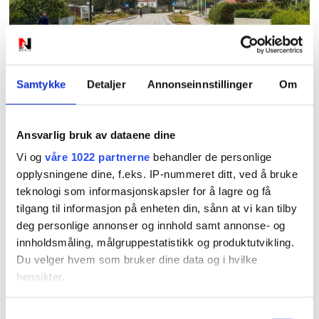
PLUS
Nye skilt skaper
Samtykke
Detaljer
Annonseinnstillinger
Om
forvirring: Hvilken
fartsgrense gjelder
Ansvarlig bruk av dataene dine
Vi og
våre 1022 partnerne
behandler de personlige
egentlig?
opplysningene dine, f.eks. IP-nummeret ditt, ved å bruke
teknologi som informasjonskapsler for å lagre og få
tilgang til informasjon på enheten din, sånn at vi kan tilby
deg personlige annonser og innhold samt annonse- og
innholdsmåling, målgruppestatistikk og produktutvikling.
Du velger hvem som bruker dine data og i hvilke
hensikter.
Hvis du gir oss lov, vil vi også gjerne:
Samtykkevalg
PLUS