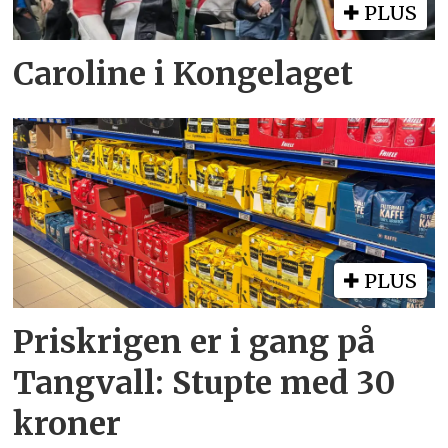
PLUS
Caroline i Kongelaget
PLUS
Priskrigen er i gang på
Tangvall: Stupte med 30
kroner