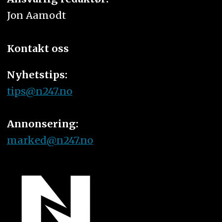
Jon Aamodt
Kontakt oss
Nyhetstips:
tips@n247.no
Annonsering:
marked@n247.no