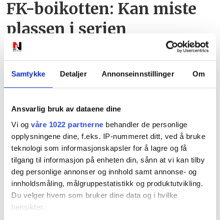
FK-boikotten: Kan miste
plassen i serien
Samtykke
Detaljer
Annonseinnstillinger
Om
Ansvarlig bruk av dataene dine
Vi og
våre 1022 partnerne
behandler de personlige
PLUS
opplysningene dine, f.eks. IP-nummeret ditt, ved å bruke
teknologi som informasjonskapsler for å lagre og få
Det er ikke bare burgerne
tilgang til informasjon på enheten din, sånn at vi kan tilby
deg personlige annonser og innhold samt annonse- og
som får oppmerksomhet:
innholdsmåling, målgruppestatistikk og produktutvikling.
Du velger hvem som bruker dine data og i hvilke
– Er jo ganske søt da
hensikter.