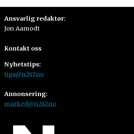
Ansvarlig redaktør:
Jon Aamodt
Kontakt oss
Nyhetstips:
tips@n247.no
Annonsering:
marked@n247.no