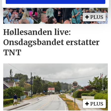
eller som de har samlet inn gjennom din bruk av
tjenestene deres.
PLUS
Høllesanden live:
Onsdagsbandet erstatter
TNT
PLUS