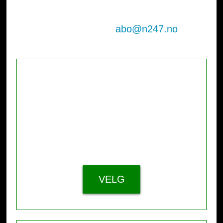
For tilbud om bedriftsabonnement, send
oss en epost til
abo@n247.no
ABONNEMENT
Første måned 1,-
129,- /mnd.
VELG