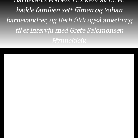
hadde familien sett filmen og Yohan
barnevandrer, og Beth fikk også anledning
til et intervju med Grete Salomonsen
Hynnekleiv.
Kjære leser!
Fra 1. mai 2025 er deler av N247 kun
tilgjengelig for lesere med et abonnement.
Her kan du selv velge
abonnementsperiode og betalingsmåte for
å sikre full tilgang til N247.
Tilbud én krone gjelder for nye kunder.