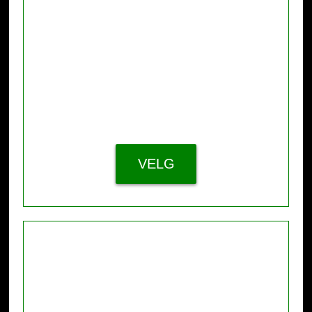
ABONNEMENT
Første måned 1,-
599,- /6 mnd.
VELG
ABONNEMENT
Første måned 1,-