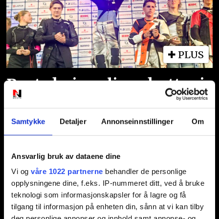
PLUS
Beste kvinnelige skytter i
feltfinalen
Samtykke
Detaljer
Annonseinnstillinger
Om
Ansvarlig bruk av dataene dine
Vi og
våre 1022 partnerne
behandler de personlige
opplysningene dine, f.eks. IP-nummeret ditt, ved å bruke
teknologi som informasjonskapsler for å lagre og få
PLUS
tilgang til informasjon på enheten din, sånn at vi kan tilby
deg personlige annonser og innhold samt annonse- og