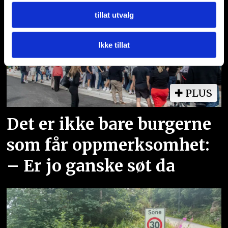
dessuten informasjon om hvordan du bruker nettstedet
tillat utvalg
vårt, med partnerne våre innen sosiale medier,
annonsering og analysearbeid, som kan kombinere den
med annen informasjon du har gjort tilgjengelig for dem,
Ikke tillat
eller som de har samlet inn gjennom din bruk av
tjenestene deres.
PLUS
Det er ikke bare burgerne
som får oppmerksomhet:
– Er jo ganske søt da