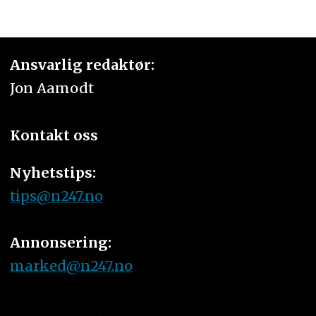
Ansvarlig redaktør:
Jon Aamodt
Kontakt oss
Nyhetstips:
tips@n247.no
Annonsering:
marked@n247.no