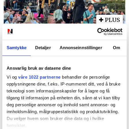
PLUS
Høllesanden live:
Onsdagsbandet erstatter
Samtykke
Detaljer
Annonseinnstillinger
Om
TNT
Ansvarlig bruk av dataene dine
Vi og
våre 1022 partnerne
behandler de personlige
opplysningene dine, f.eks. IP-nummeret ditt, ved å bruke
teknologi som informasjonskapsler for å lagre og få
tilgang til informasjon på enheten din, sånn at vi kan tilby
deg personlige annonser og innhold samt annonse- og
innholdsmåling, målgruppestatistikk og produktutvikling.
Du velger hvem som bruker dine data og i hvilke
PLUS
hensikter.