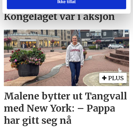
med annen informasjon du har gjort tilgjengelig for dem,
- små marginer da
Ikke tillat
eller som de har samlet inn gjennom din bruk av
Kongelaget var i aksjon
tjenestene deres.
PLUS
Malene bytter ut Tangvall
med New York: – Pappa
har gitt seg nå