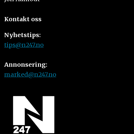
Kontakt oss
Nyhetstips:
tips@n247.no
Annonsering:
marked@n247.no