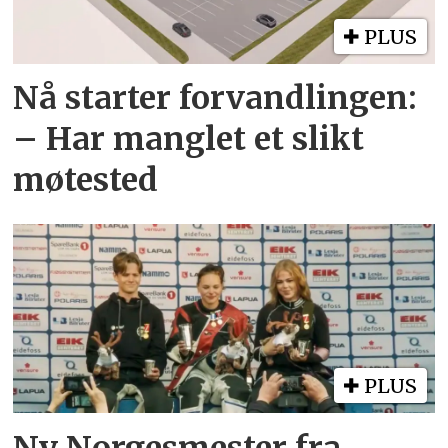
PLUS
Nå starter forvandlingen:
– Har manglet et slikt
møtested
PLUS
Ny Norgesmester fra