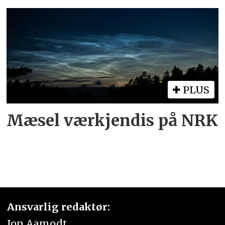
PLUS
Mæsel værkjendis på NRK
Ansvarlig redaktør:
Jon Aamodt