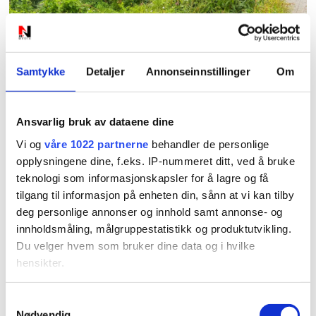
PLUS
Klaget på dårlig sikt.
Samtykke
Detaljer
Annonseinnstillinger
Om
Fylkeskommunen
avklarer ansvaret
Ansvarlig bruk av dataene dine
Vi og
våre 1022 partnerne
behandler de personlige
opplysningene dine, f.eks. IP-nummeret ditt, ved å bruke
teknologi som informasjonskapsler for å lagre og få
tilgang til informasjon på enheten din, sånn at vi kan tilby
deg personlige annonser og innhold samt annonse- og
innholdsmåling, målgruppestatistikk og produktutvikling.
Du velger hvem som bruker dine data og i hvilke
hensikter.
PLUS
Hvis du gir oss lov, vil vi også gjerne:
Samtykkevalg
Nødvendig
Innhente informasjon om den geografiske