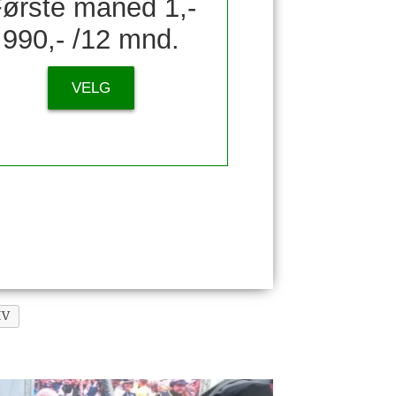
ørste måned 1,-
990,- /12 mnd.
VELG
IV