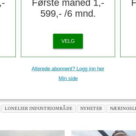
,-
Første måned 1,-
F
599,- /6 mnd.
VELG
Allerede abonnent? Logg inn her
Min side
LONELIER INDUSTRIOMRÅDE
NYHETER
NÆRINGSL