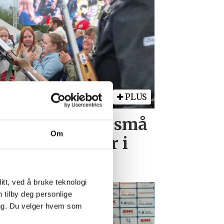
PLUS
laget på LS - små
Om
Kongelaget var i
tt, ved å bruke teknologi
n tilby deg personlige
ing. Du velger hvem som