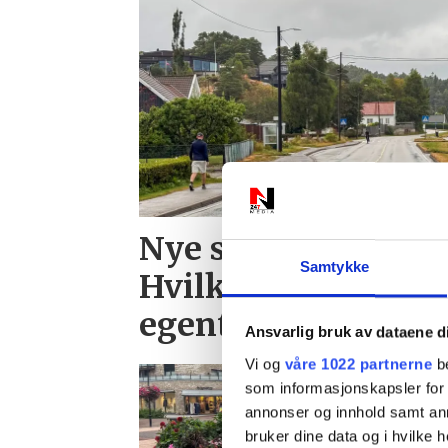
Nye skilt skaper fo
Samtykke
Hvilken fartsgrens
egentlig?
Ansvarlig bruk av dataene d
Vi og
våre 1022 partnerne
be
som informasjonskapsler for å
annonser og innhold samt an
bruker dine data og i hvilke h