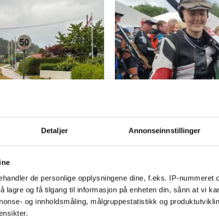
PLUS
rvirring:
Vant ungdoms
Detaljer
Annonseinnstillinger
e gjelder
marginer da 
aksjon
ine
handler de personlige opplysningene dine, f.eks. IP-nummeret di
 lagre og få tilgang til informasjon på enheten din, sånn at vi ka
nonse- og innholdsmåling, målgruppestatistikk og produktutvikl
ensikter.