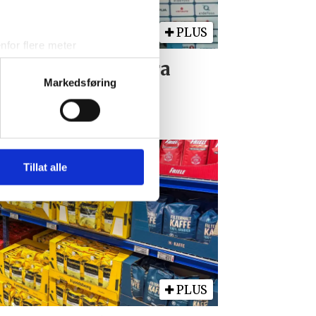
PLUS
for flere meter
ykk)
 Norgesmester fra
elge hvordan de skal brukes.
Markedsføring
øgne
sler.
iale mediefunksjoner og for å
 med partnerne våre innen
u har gjort tilgjengelig for
Tillat alle
PLUS