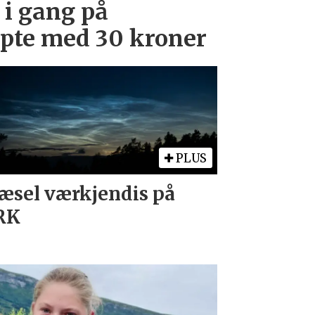
 i gang på
upte med 30 kroner
PLUS
sel værkjendis på
RK