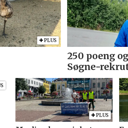
PLUS
250 poeng og 
Søgne-rekrut
US
PLUS