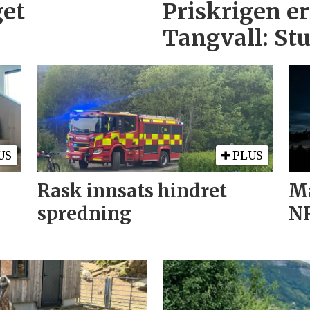
get
Priskrigen er
Tangvall: St
US
PLUS
Rask innsats hindret
Mæ
spredning
N