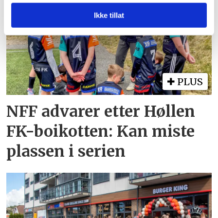
annonsering og analysearbeid, som kan kombinere den
med annen informasjon du har gjort tilgjengelig for dem,
Ikke tillat
eller som de har samlet inn gjennom din bruk av
tjenestene deres.
PLUS
NFF advarer etter Høllen
FK-boikotten: Kan miste
plassen i serien