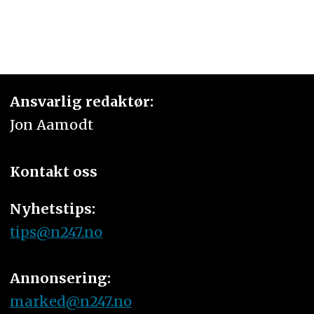
Ansvarlig redaktør:
Jon Aamodt
Kontakt oss
Nyhetstips:
tips@n247.no
Annonsering:
marked@n247.no