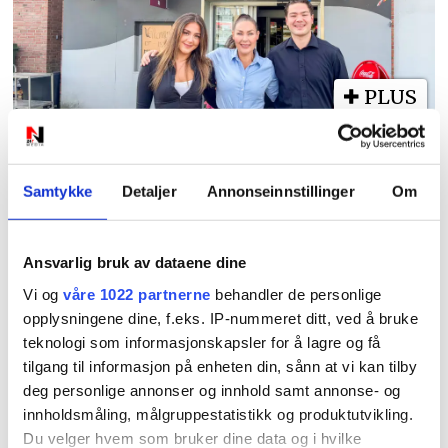
PLUS
For denne familien er
Gunders mer enn en
Samtykke
Detaljer
Annonseinnstillinger
Om
arbeidsplass
Ansvarlig bruk av dataene dine
Vi og
våre 1022 partnerne
behandler de personlige
opplysningene dine, f.eks. IP-nummeret ditt, ved å bruke
teknologi som informasjonskapsler for å lagre og få
tilgang til informasjon på enheten din, sånn at vi kan tilby
deg personlige annonser og innhold samt annonse- og
innholdsmåling, målgruppestatistikk og produktutvikling.
Du velger hvem som bruker dine data og i hvilke
PLUS