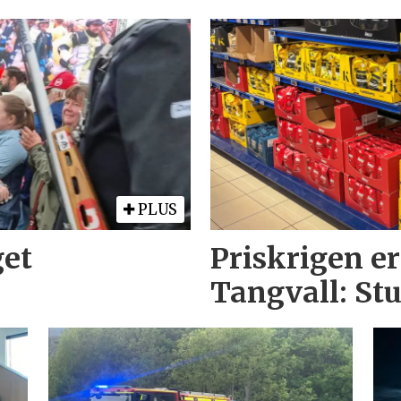
PLUS
get
Priskrigen er
Tangvall: St