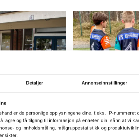
PLUS
Detaljer
Annonseinnstillinger
 å la være å
NFF advarer 
boikotten: Ka
ine
handler de personlige opplysningene dine, f.eks. IP-nummeret di
serien
 lagre og få tilgang til informasjon på enheten din, sånn at vi ka
nonse- og innholdsmåling, målgruppestatistikk og produktutvikl
ensikter.