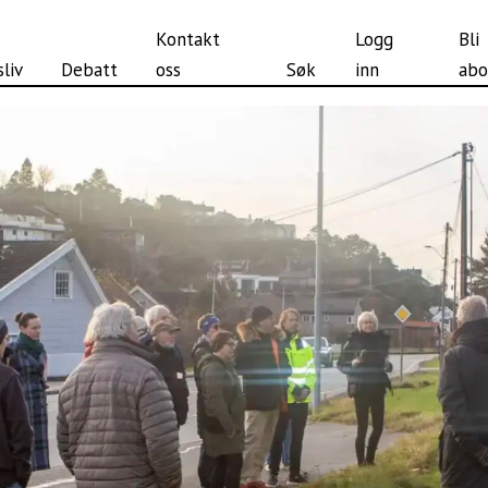
Kontakt
Logg
Bli
liv
Debatt
oss
Søk
inn
abo