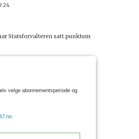
17:24
har Statsforvalteren satt punktum
 selv velge abonnementsperiode og
47.no