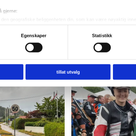
å gjerne:
den geografiske beliggenheten din, som kan være nøyaktig innen
ved å aktivt skanne den for bestemte karakteristikker (fingeravtr
US
PLUS
om hvordan dine personlige data behandles og hvordan du kan v
Egenskaper
Statistikk
 trekke tilbake ditt samtykke fra erklæringen om informasjonskap
rne
Klaget på dårlig sikt.
Hø
t:
Fylkeskommunen
On
 for å gi innhold og annonser et personlig preg, for å levere sos
avklarer ansvaret
T
deler dessuten informasjon om hvordan du bruker nettstedet vårt,
og analysearbeid, som kan kombinere den med annen informasjon d
tillat utvalg
 inn gjennom din bruk av tjenestene deres.