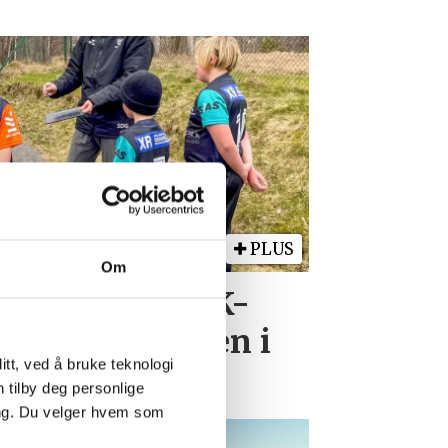
PLUS
Om
etter Høllen FK-
n miste plassen i
tt, ved å bruke teknologi
n tilby deg personlige
ing. Du velger hvem som