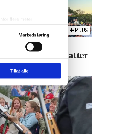
for flere meter
ykk)
PLUS
elge hvordan de skal brukes.
Markedsføring
sler.
llesanden live:
sdagsbandet erstatter
iale mediefunksjoner og for å
NT
 med partnerne våre innen
u har gjort tilgjengelig for
Tillat alle