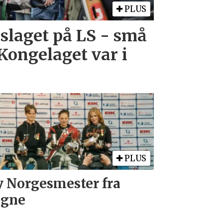
PLUS
laget på LS - små
Kongelaget var i
PLUS
 Norgesmester fra
øgne