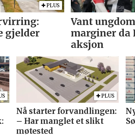
PLUS
rvirring:
Vant ungdoms
e gjelder
marginer da 
aksjon
US
PLUS
Nå starter forvandlingen:
Ny
:
– Har manglet et slikt
S
møtested