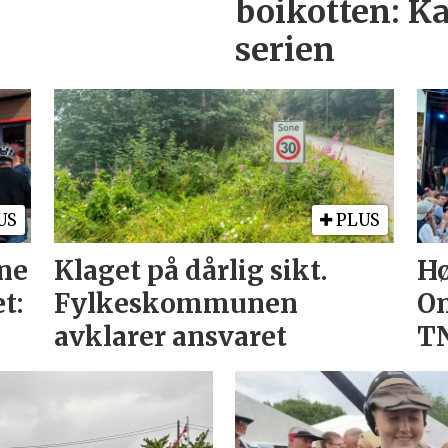
boikotten: Ka
serien
US
PLUS
rne
Klaget på dårlig sikt.
Hø
t:
Fylkeskommunen
On
avklarer ansvaret
T