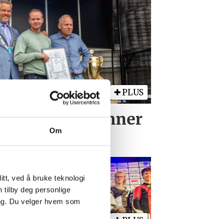
PLUS
isker og VM-vinner
Om
tt, ved å bruke teknologi
n tilby deg personlige
ing. Du velger hvem som