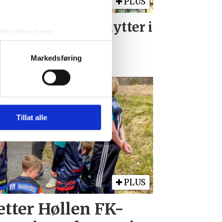
PLUS
ste kvinnelige skytter i
for flere meter
ltfinalen
ykk)
elge hvordan de skal brukes.
Markedsføring
sler.
iale mediefunksjoner og for å
 med partnerne våre innen
u har gjort tilgjengelig for
Tillat alle
PLUS
etter Høllen FK-