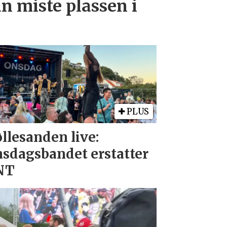
n miste plassen i
PLUS
llesanden live:
sdagsbandet erstatter
NT