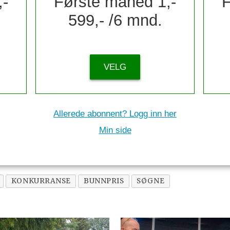
,-
Første måned 1,-
F
599,- /6 mnd.
VELG
Allerede abonnent? Logg inn her
Min side
KONKURRANSE
BUNNPRIS
SØGNE