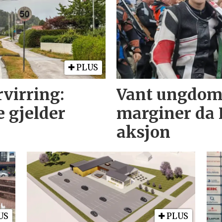
PLUS
rvirring:
Vant ungdoms
e gjelder
marginer da 
aksjon
US
PLUS