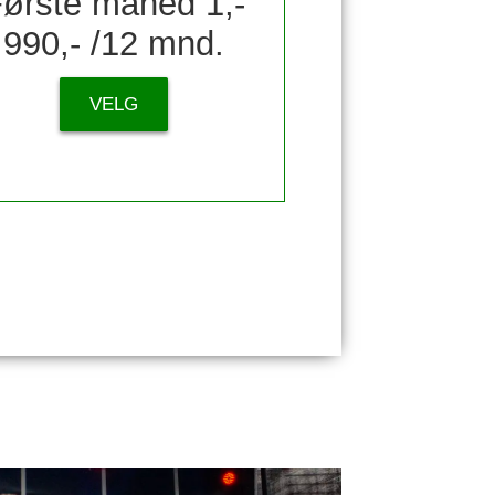
ørste måned 1,-
990,- /12 mnd.
VELG