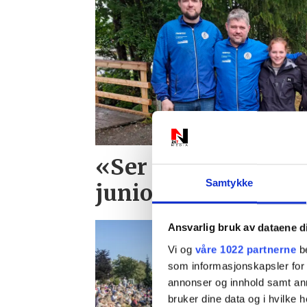
«Ser frem til å følg
Samtykke
juniorskytteren vi
Ansvarlig bruk av dataene d
Vi og
våre 1022 partnerne
be
som informasjonskapsler for å
annonser og innhold samt an
bruker dine data og i hvilke h