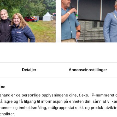
e
Årets unge f
Detaljer
Annonseinnstillinger
dere»
fra Søgne
ine
handler de personlige opplysningene dine, f.eks. IP-nummeret di
 lagre og få tilgang til informasjon på enheten din, sånn at vi ka
nonse- og innholdsmåling, målgruppestatistikk og produktutvikl
ensikter.