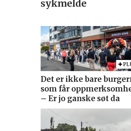
sykmelde
PL
Det er ikke bare burge
som får oppmerksomhe
– Er jo ganske søt da