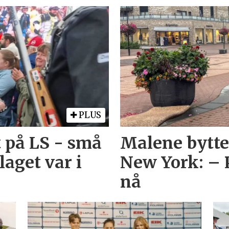
PLUS
 på LS - små
Malene bytte
aget var i
New York: – 
nå