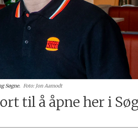
ng Søgne.
Foto: Jon Aamodt
ort til å åpne her i Sø