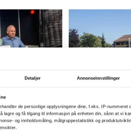
PLUS
Detaljer
Annonseinnstillinger
og VM-vinner
Javell - se de
ine
handler de personlige opplysningene dine, f.eks. IP-nummeret di
 lagre og få tilgang til informasjon på enheten din, sånn at vi ka
nonse- og innholdsmåling, målgruppestatistikk og produktutvikl
ensikter.