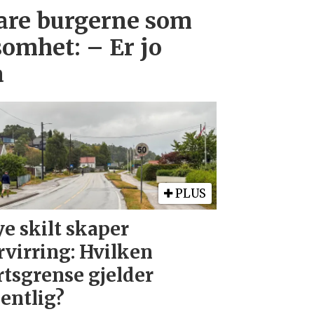
bare burgerne som
omhet: – Er jo
a
PLUS
e skilt skaper
rvirring: Hvilken
rtsgrense gjelder
entlig?