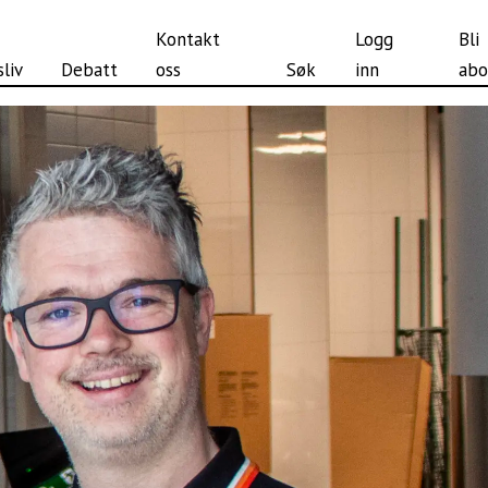
Kontakt
Logg
Bli
liv
Debatt
oss
Søk
inn
abo