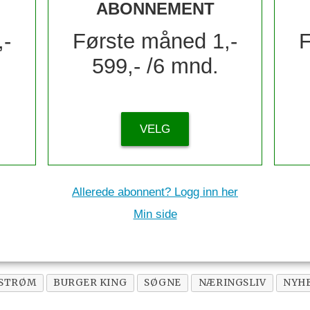
ABONNEMENT
,-
Første måned 1,-
F
599,- /6 mnd.
VELG
Allerede abonnent? Logg inn her
Min side
ÅSTRØM
BURGER KING
SØGNE
NÆRINGSLIV
NYH