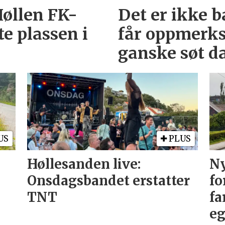
Høllen FK-
Det er ikke 
e plassen i
får oppmerks
ganske søt d
US
PLUS
Høllesanden live:
Ny
Onsdagsbandet erstatter
fo
TNT
fa
eg