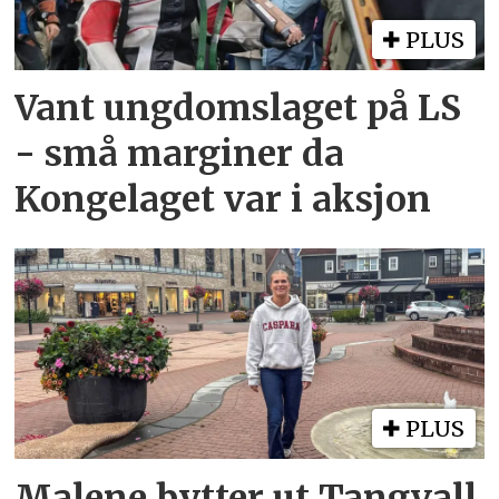
PLUS
Vant ungdomslaget på LS
- små marginer da
Kongelaget var i aksjon
PLUS
Malene bytter ut Tangvall