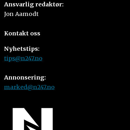
Ansvarlig redaktør:
Jon Aamodt
Kontakt oss
Nyhetstips:
tips@n247.no
Annonsering:
marked@n247.no