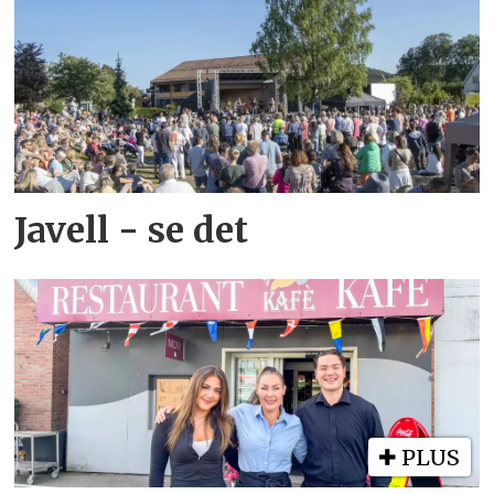
Javell - se det
PLUS