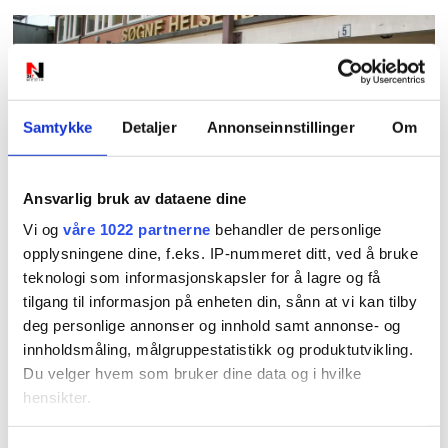
Samtykke
Detaljer
Annonseinnstillinger
Om
PLUS
Ansvarlig bruk av dataene dine
Leger får betalt for å la
Vi og
våre 1022 partnerne
behandler de personlige
opplysningene dine, f.eks. IP-nummeret ditt, ved å bruke
være å sykmelde
teknologi som informasjonskapsler for å lagre og få
tilgang til informasjon på enheten din, sånn at vi kan tilby
deg personlige annonser og innhold samt annonse- og
innholdsmåling, målgruppestatistikk og produktutvikling.
Du velger hvem som bruker dine data og i hvilke
hensikter.
Hvis du gir oss lov, vil vi også gjerne: