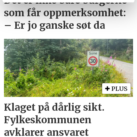
Det er ikke bare burgerne
tjenestene deres.
som får oppmerksomhet:
– Er jo ganske søt da
PLUS
Klaget på dårlig sikt.
Fylkeskommunen
avklarer ansvaret