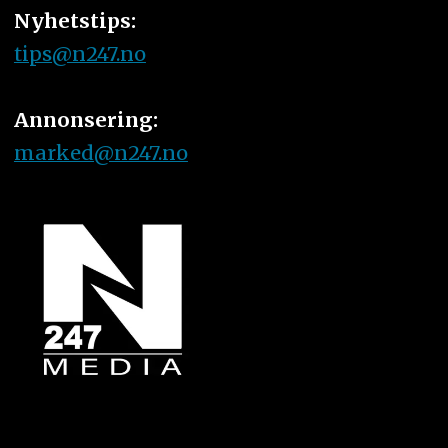
Nyhetstips:
tips@n247.no
Annonsering:
marked@n247.no