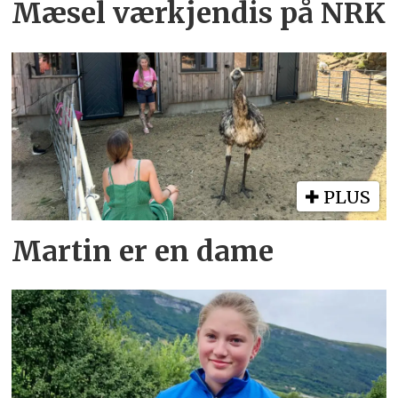
Mæsel værkjendis på NRK
PLUS
Martin er en dame