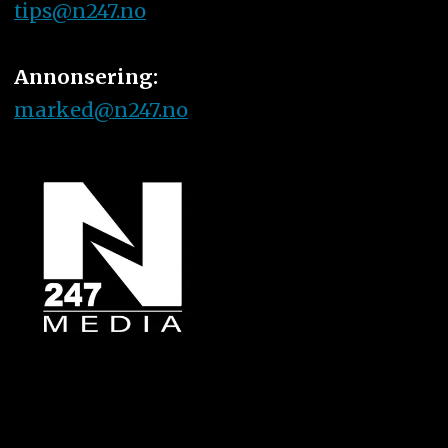
tips@n247.no
Annonsering:
marked@n247.no