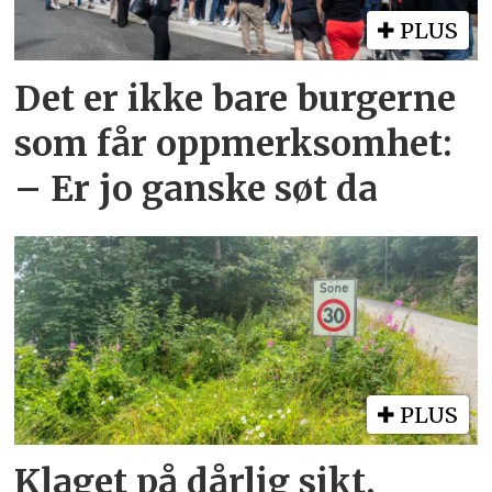
PLUS
Det er ikke bare burgerne
som får oppmerksomhet:
– Er jo ganske søt da
PLUS
Klaget på dårlig sikt.