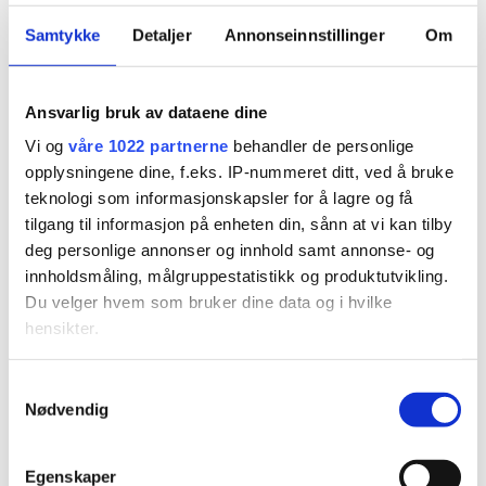
Samtykke
Detaljer
Annonseinnstillinger
Om
Ansvarlig bruk av dataene dine
Vi og
våre 1022 partnerne
behandler de personlige
opplysningene dine, f.eks. IP-nummeret ditt, ved å bruke
teknologi som informasjonskapsler for å lagre og få
tilgang til informasjon på enheten din, sånn at vi kan tilby
deg personlige annonser og innhold samt annonse- og
innholdsmåling, målgruppestatistikk og produktutvikling.
Du velger hvem som bruker dine data og i hvilke
Javell - se det
hensikter.
Hvis du gir oss lov, vil vi også gjerne:
Samtykkevalg
Nødvendig
Innhente informasjon om den geografiske
beliggenheten din, som kan være nøyaktig innenfor
flere meter
Egenskaper