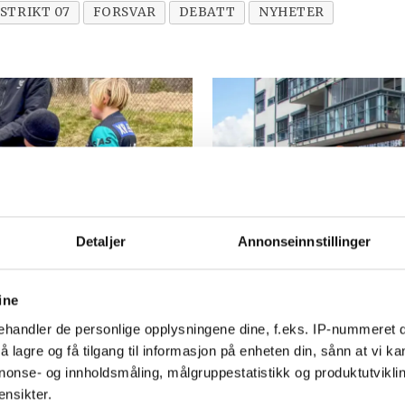
STRIKT 07
FORSVAR
DEBATT
NYHETER
Detaljer
Annonseinnstillinger
PLUS
ine
Høllen FK-
Det er ikke 
handler de personlige opplysningene dine, f.eks. IP-nummeret di
e plassen i
får oppmerks
 lagre og få tilgang til informasjon på enheten din, sånn at vi ka
nonse- og innholdsmåling, målgruppestatistikk og produktutvikl
ganske søt d
ensikter.