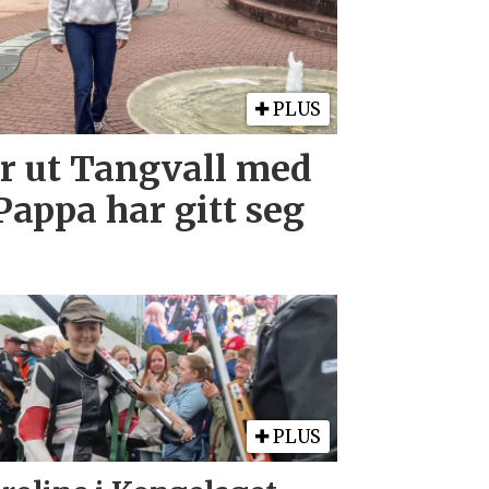
PLUS
r ut Tangvall med
Pappa har gitt seg
PLUS