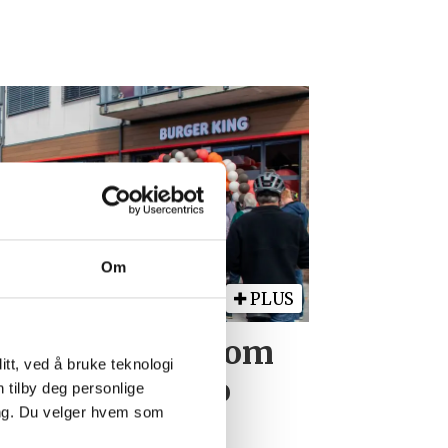
Om
PLUS
bare burgerne som
tt, ved å bruke teknologi
omhet: – Er jo
n tilby deg personlige
ing. Du velger hvem som
a