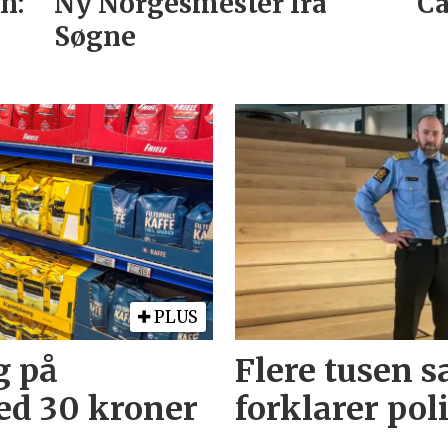
n:
Ny Norgesmester fra
Ca
Søgne
PLUS
g på
Flere tusen s
ed 30 kroner
forklarer pol