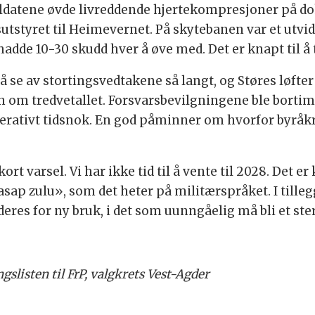
oldatene øvde livreddende hjertekompresjoner på do
sutstyret til Heimevernet. På skytebanen var et utvid
adde 10-30 skudd hver å øve med. Det er knapt til å 
r å se av stortingsvedtakene så langt, og Støres løft
n om tredvetallet. Forsvarsbevilgningene ble bortim
erativt tidsnok. En god påminner om hvorfor byråk
å kort varsel. Vi har ikke tid til å vente til 2028. De
sap zulu», som det heter på militærspråket. I tilleg
eres for ny bruk, i det som uunngåelig må bli et ster
gslisten til FrP, valgkrets Vest-Agder