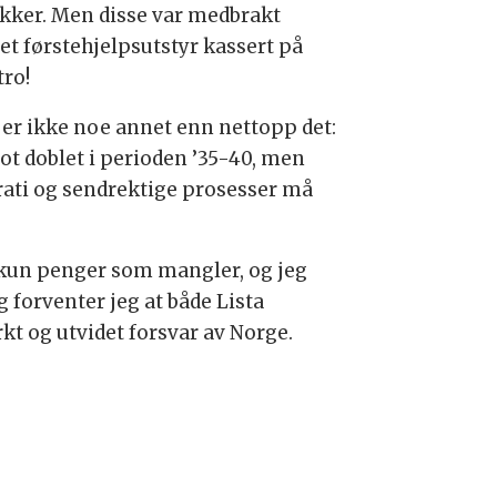
kker. Men disse var medbrakt
et førstehjelpsutstyr kassert på
tro!
er er ikke noe annet enn nettopp det:
ot doblet i perioden ’35-40, men
rati og sendrektige prosesser må
t er kun penger som mangler, og jeg
g forventer jeg at både Lista
kt og utvidet forsvar av Norge.