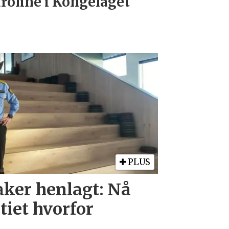
roline i Kongelaget
PLUS
aker henlagt: Nå
itiet hvorfor