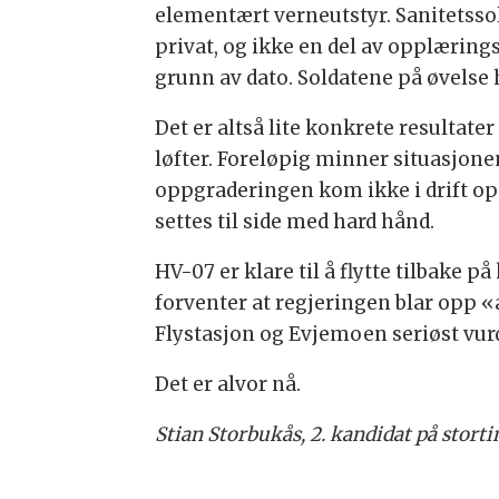
elementært verneutstyr. Sanitetss
privat, og ikke en del av opplæring
grunn av dato. Soldatene på øvelse h
Det er altså lite konkrete resultate
løfter. Foreløpig minner situasjone
oppgraderingen kom ikke i drift op
settes til side med hard hånd.
HV-07 er klare til å flytte tilbake p
forventer at regjeringen blar opp «a
Flystasjon og Evjemoen seriøst vurd
Det er alvor nå.
Stian Storbukås, 2. kandidat på stortin