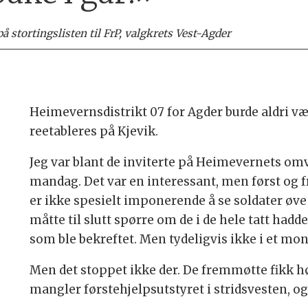
å stortingslisten til FrP, valgkrets Vest-Agder
Heimevernsdistrikt 07 for Agder burde aldri væ
reetableres på Kjevik.
Jeg var blant de inviterte på Heimevernets omv
mandag. Det var en interessant, men først og 
er ikke spesielt imponerende å se soldater øv
måtte til slutt spørre om de i de hele tatt hadd
som ble bekreftet. Men tydeligvis ikke i et monn
Men det stoppet ikke der. De fremmøtte fikk h
mangler førstehjelpsutstyret i stridsvesten, o