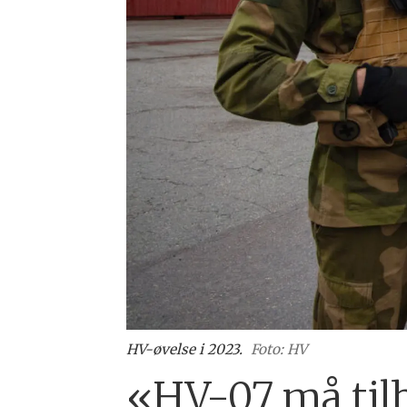
HV-øvelse i 2023.
Foto: HV
«HV-07 må tilb