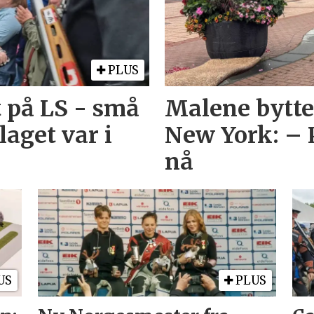
PLUS
 på LS - små
Malene bytte
aget var i
New York: – 
nå
US
PLUS