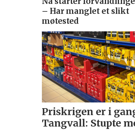
Nå starter forvandlinge
– Har manglet et slikt
møtested
Priskrigen er i gan
Tangvall: Stupte m