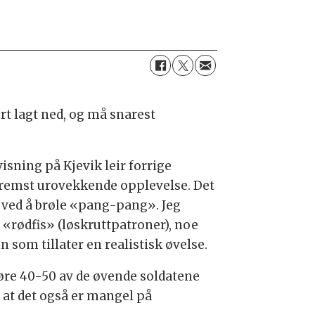
rt lagt ned, og må snarest
isning på Kjevik leir forrige
fremst urovekkende opplevelse. Det
e ved å brøle «pang-pang». Jeg
e «rødfis» (løskruttpatroner), noe
 som tillater en realistisk øvelse.
øre 40-50 av de øvende soldatene
g at det også er mangel på