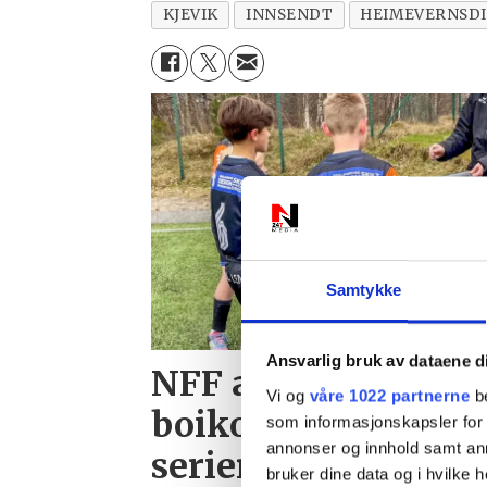
KJEVIK
INNSENDT
HEIMEVERNSDI
Samtykke
Ansvarlig bruk av dataene d
NFF advarer etter 
Vi og
våre 1022 partnerne
be
boikotten: Kan mist
som informasjonskapsler for å
annonser og innhold samt an
serien
bruker dine data og i hvilke h