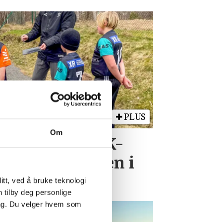
PLUS
Om
etter Høllen FK-
n miste plassen i
tt, ved å bruke teknologi
n tilby deg personlige
ing. Du velger hvem som