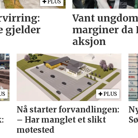
PLUS
rvirring:
Vant ungdoms
e gjelder
marginer da 
aksjon
US
PLUS
Nå starter forvandlingen:
Ny
:
– Har manglet et slikt
S
møtested