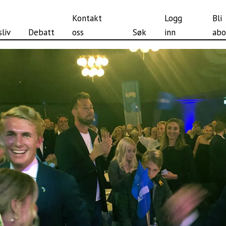
Kontakt
Logg
Bli
liv
Debatt
oss
Søk
inn
abo