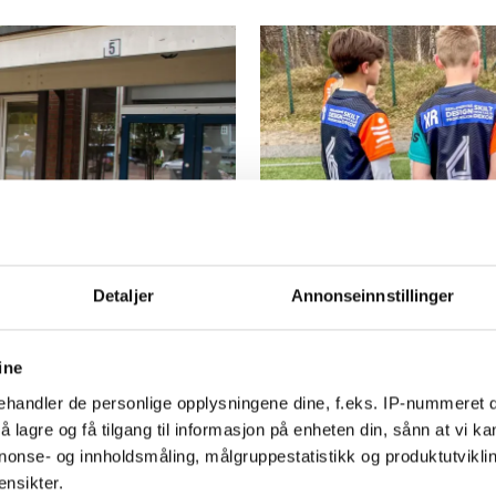
PLUS
Detaljer
Annonseinnstillinger
 å la være å
NFF advarer 
boikotten: Ka
ine
serien
handler de personlige opplysningene dine, f.eks. IP-nummeret di
 lagre og få tilgang til informasjon på enheten din, sånn at vi ka
nonse- og innholdsmåling, målgruppestatistikk og produktutvikl
ensikter.