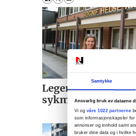
Samtykke
Leger får betalt for
sykmelde
Ansvarlig bruk av dataene d
Vi og
våre 1022 partnerne
be
som informasjonskapsler for å
annonser og innhold samt an
bruker dine data og i hvilke h