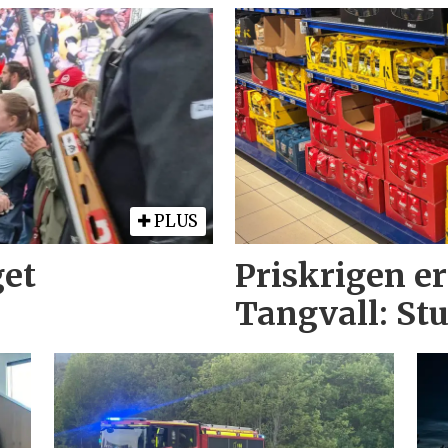
PLUS
get
Priskrigen er
Tangvall: St