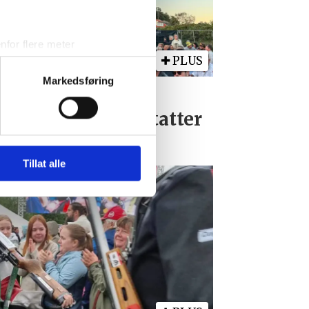
for flere meter
PLUS
ykk)
elge hvordan de skal brukes.
Markedsføring
llesanden live:
sler.
sdagsbandet erstatter
iale mediefunksjoner og for å
NT
 med partnerne våre innen
u har gjort tilgjengelig for
Tillat alle