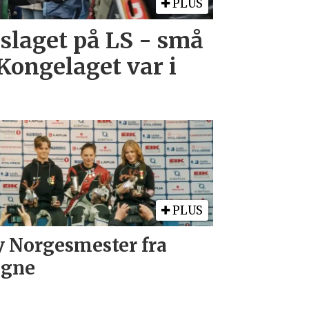
PLUS
laget på LS - små
Kongelaget var i
PLUS
 Norgesmester fra
øgne