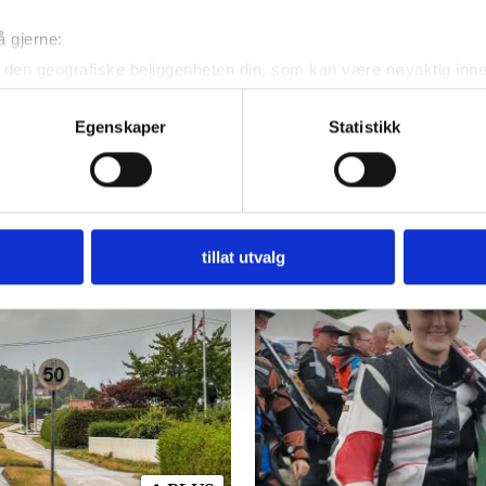
å gjerne:
den geografiske beliggenheten din, som kan være nøyaktig innen
US
PLUS
ved å aktivt skanne den for bestemte karakteristikker (fingeravtr
om hvordan dine personlige data behandles og hvordan du kan v
Egenskaper
Statistikk
rne
Klaget på dårlig sikt.
Hø
 trekke tilbake ditt samtykke fra erklæringen om informasjonskap
t:
Fylkeskommunen
On
 for å gi innhold og annonser et personlig preg, for å levere sos
avklarer ansvaret
T
deler dessuten informasjon om hvordan du bruker nettstedet vårt,
og analysearbeid, som kan kombinere den med annen informasjon d
tillat utvalg
 inn gjennom din bruk av tjenestene deres.