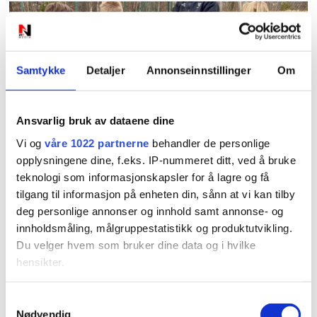
Samtykke
Detaljer
Annonseinnstillinger
Om
PLUS
Ansvarlig bruk av dataene dine
Vi og
våre 1022 partnerne
behandler de personlige
NFF advarer etter Høllen
opplysningene dine, f.eks. IP-nummeret ditt, ved å bruke
teknologi som informasjonskapsler for å lagre og få
FK-boikotten: Kan miste
tilgang til informasjon på enheten din, sånn at vi kan tilby
plassen i serien
deg personlige annonser og innhold samt annonse- og
innholdsmåling, målgruppestatistikk og produktutvikling.
Du velger hvem som bruker dine data og i hvilke
hensikter.
Hvis du gir oss lov, vil vi også gjerne:
Samtykkevalg
Nødvendig
Innhente informasjon om den geografiske