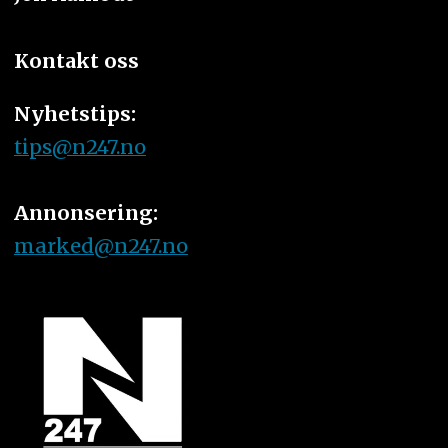
Kontakt oss
Nyhetstips:
tips@n247.no
Annonsering:
marked@n247.no