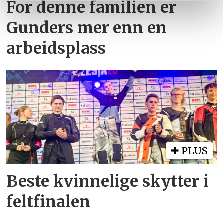
For denne familien er
tjenestene deres.
Gunders mer enn en
arbeidsplass
PLUS
Beste kvinnelige skytter i
feltfinalen