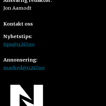
Ansvarlig redaktør:
Jon Aamodt
Kontakt oss
Nyhetstips:
tips@n247.no
Annonsering:
marked@n247.no