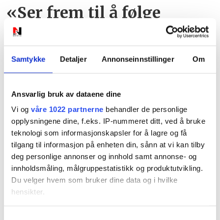
«Ser frem til å følge
juniorskytteren videre»
Samtykke
Detaljer
Annonseinnstillinger
Om
Ansvarlig bruk av dataene dine
Vi og
våre 1022 partnerne
behandler de personlige
opplysningene dine, f.eks. IP-nummeret ditt, ved å bruke
PLUS
teknologi som informasjonskapsler for å lagre og få
tilgang til informasjon på enheten din, sånn at vi kan tilby
deg personlige annonser og innhold samt annonse- og
Årets unge fisker og VM-
innholdsmåling, målgruppestatistikk og produktutvikling.
vinner fra Søgne
Du velger hvem som bruker dine data og i hvilke
hensikter.
Hvis du gir oss lov, vil vi også gjerne:
Samtykkevalg