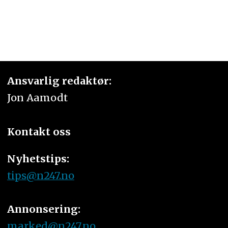
Ansvarlig redaktør:
Jon Aamodt
Kontakt oss
Nyhetstips:
tips@n247.no
Annonsering:
marked@n247.no