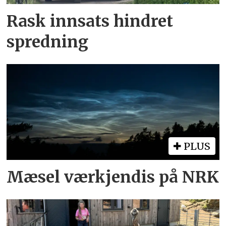
Rask innsats hindret
spredning
PLUS
Mæsel værkjendis på NRK