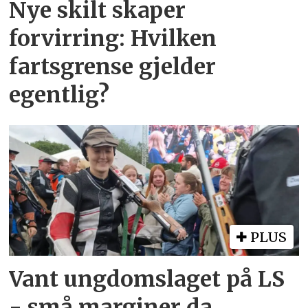
Nye skilt skaper
forvirring: Hvilken
fartsgrense gjelder
egentlig?
PLUS
Vant ungdomslaget på LS
- små marginer da