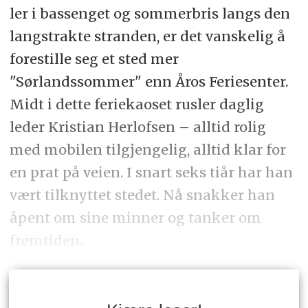
ler i bassenget og sommerbris langs den
langstrakte stranden, er det vanskelig å
forestille seg et sted mer
"Sørlandssommer" enn Åros Feriesenter.
Midt i dette feriekaoset rusler daglig
leder Kristian Herlofsen – alltid rolig
med mobilen tilgjengelig, alltid klar for
en prat på veien. I snart seks tiår har han
vært tilknyttet stedet. Nå snakker han
åpent om sine minner og tanker om
fremtiden.