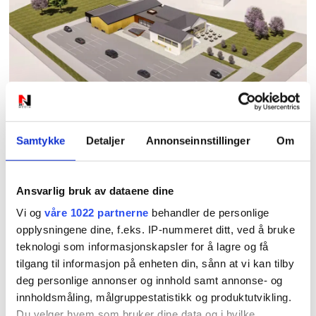
PLUS
Nå starter forvandlingen:
Samtykke
Detaljer
Annonseinnstillinger
Om
– Har manglet et slikt
Ansvarlig bruk av dataene dine
møtested
Vi og
våre 1022 partnerne
behandler de personlige
opplysningene dine, f.eks. IP-nummeret ditt, ved å bruke
teknologi som informasjonskapsler for å lagre og få
tilgang til informasjon på enheten din, sånn at vi kan tilby
deg personlige annonser og innhold samt annonse- og
innholdsmåling, målgruppestatistikk og produktutvikling.
Du velger hvem som bruker dine data og i hvilke