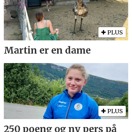
PLUS
Martin er en dame
PLUS
250 poeng og ny pers på