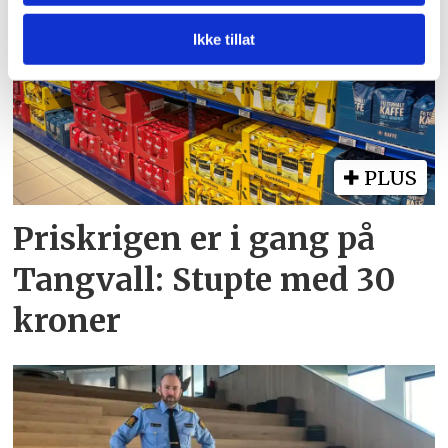
annonsering og analysearbeid, som kan kombinere den
med annen informasjon du har gjort tilgjengelig for dem,
Ikke tillat
eller som de har samlet inn gjennom din bruk av
tjenestene deres.
PLUS
Priskrigen er i gang på
Tangvall: Stupte med 30
kroner