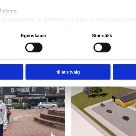
å gjerne:
den geografiske beliggenheten din, som kan være nøyaktig innen
ved å aktivt skanne den for bestemte karakteristikker (fingeravtr
US
PLUS
om hvordan dine personlige data behandles og hvordan du kan v
Egenskaper
Statistikk
Nye skilt skaper
Va
 trekke tilbake ditt samtykke fra erklæringen om informasjonskap
er
forvirring: Hvilken
- 
 for å gi innhold og annonser et personlig preg, for å levere sos
fartsgrense gjelder
Ko
deler dessuten informasjon om hvordan du bruker nettstedet vårt,
egentlig?
og analysearbeid, som kan kombinere den med annen informasjon d
tillat utvalg
 inn gjennom din bruk av tjenestene deres.