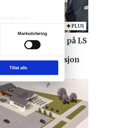
for flere meter
ykk)
PLUS
elge hvordan de skal brukes.
Markedsføring
nt ungdomslaget på LS
sler.
små marginer da
iale mediefunksjoner og for å
ngelaget var i aksjon
 med partnerne våre innen
u har gjort tilgjengelig for
Tillat alle