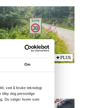
PLUS
Om
ig sikt.
nen avklarer
tt, ved å bruke teknologi
n tilby deg personlige
ing. Du velger hvem som