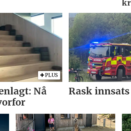
kr
PLUS
enlagt: Nå
Rask innsats
vorfor