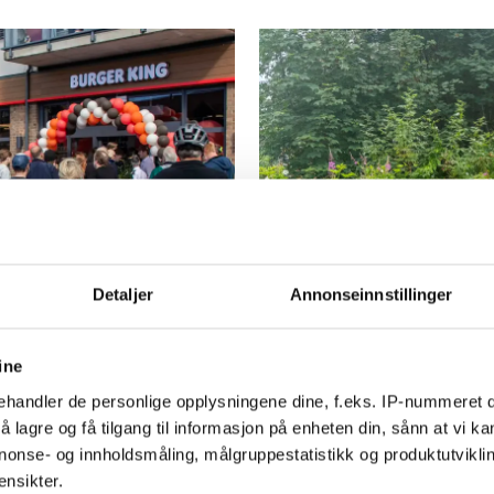
PLUS
Detaljer
Annonseinnstillinger
urgerne som
Klaget på dårl
 – Er jo
Fylkeskommu
ine
ansvaret
handler de personlige opplysningene dine, f.eks. IP-nummeret di
 lagre og få tilgang til informasjon på enheten din, sånn at vi ka
nonse- og innholdsmåling, målgruppestatistikk og produktutvikl
ensikter.