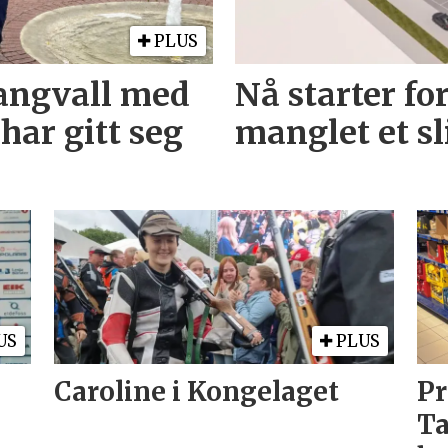
PLUS
Tangvall med
Nå starter f
har gitt seg
manglet et s
US
PLUS
Caroline i Kongelaget
Pr
Ta