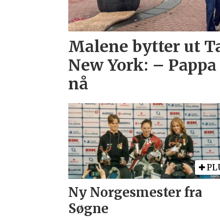
Malene bytter ut 
New York: – Pappa 
nå
PL
Ny Norgesmester fra
Søgne