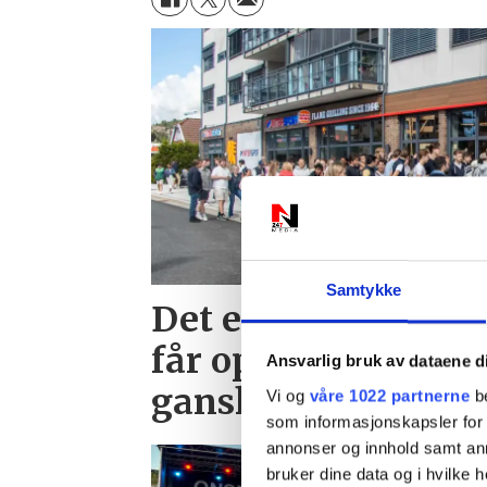
Samtykke
Det er ikke bare b
får oppmerksomhet:
Ansvarlig bruk av dataene d
ganske søt da
Vi og
våre 1022 partnerne
be
som informasjonskapsler for å
annonser og innhold samt an
bruker dine data og i hvilke h