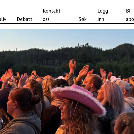
Kontakt
Logg
Bli
liv
Debatt
oss
Søk
inn
abo