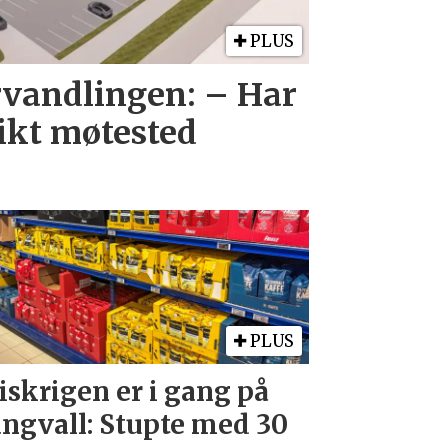
PLUS
orvandlingen: – Har
likt møtested
PLUS
iskrigen er i gang på
ngvall: Stupte med 30