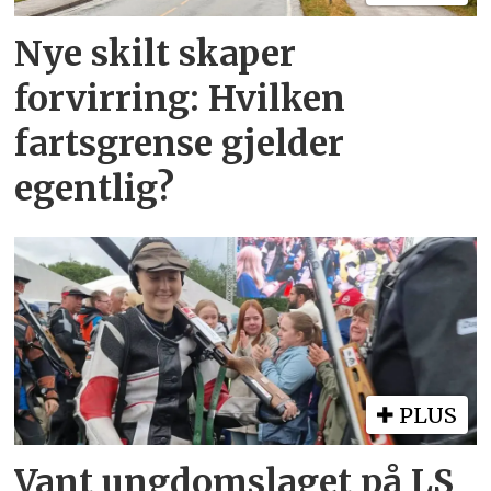
Nye skilt skaper
forvirring: Hvilken
fartsgrense gjelder
egentlig?
PLUS
Vant ungdomslaget på LS