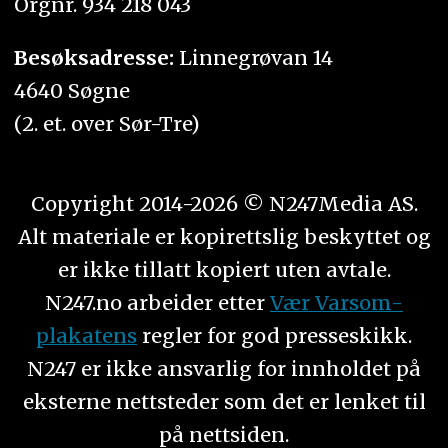
Orgnr. 934 218 043
Besøksadresse:
Linnegrøvan 14
4640 Søgne
(2. et. over Sør-Tre)
Copyright 2014-2026 © N247Media AS.
Alt materiale er kopirettslig beskyttet og
er ikke tillatt kopiert uten avtale.
N247.no arbeider etter
Vær Varsom-
plakatens
regler for god presseskikk.
N247 er ikke ansvarlig for innholdet på
eksterne nettsteder som det er lenket til
på nettsiden.