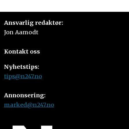
Ansvarlig redaktør:
Jon Aamodt
Kontakt oss
Nyhetstips:
tips@n247.no
Annonsering:
marked@n247.no