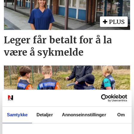
PLUS
Leger får betalt for å la
være å sykmelde
PLUS
Samtykke
Detaljer
Annonseinnstillinger
Om
NFF advarer etter Høllen