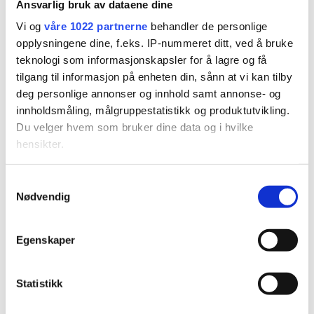
Ansvarlig bruk av dataene dine
FK-boikotten: Kan miste
Vi og
våre 1022 partnerne
behandler de personlige
opplysningene dine, f.eks. IP-nummeret ditt, ved å bruke
plassen i serien
teknologi som informasjonskapsler for å lagre og få
tilgang til informasjon på enheten din, sånn at vi kan tilby
deg personlige annonser og innhold samt annonse- og
innholdsmåling, målgruppestatistikk og produktutvikling.
Du velger hvem som bruker dine data og i hvilke
hensikter.
Hvis du gir oss lov, vil vi også gjerne:
Samtykkevalg
PLUS
Nødvendig
Innhente informasjon om den geografiske
beliggenheten din, som kan være nøyaktig innenfor
flere meter
Det er ikke bare burgerne
Egenskaper
Identifisere enheten din ved å aktivt skanne den for
som får oppmerksomhet:
bestemte karakteristikker (fingeravtrykk)
Statistikk
Under
mer info
kan du lese om hvordan dine personlige
– Er jo ganske søt da
data behandles og hvordan du kan velge hvordan de skal