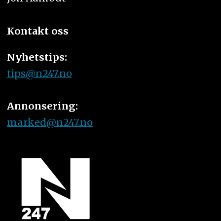
Kontakt oss
Nyhetstips:
tips@n247.no
Annonsering:
marked@n247.no