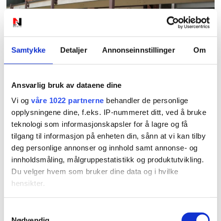
Samtykke
Detaljer
Annonseinnstillinger
Om
PLUS
Ansvarlig bruk av dataene dine
Leger får betalt for å la
Vi og
våre 1022 partnerne
behandler de personlige
være å sykmelde
opplysningene dine, f.eks. IP-nummeret ditt, ved å bruke
teknologi som informasjonskapsler for å lagre og få
tilgang til informasjon på enheten din, sånn at vi kan tilby
deg personlige annonser og innhold samt annonse- og
innholdsmåling, målgruppestatistikk og produktutvikling.
Du velger hvem som bruker dine data og i hvilke
hensikter.
Hvis du gir oss lov, vil vi også gjerne:
Samtykkevalg
PLUS
Nødvendig
Innhente informasjon om den geografiske