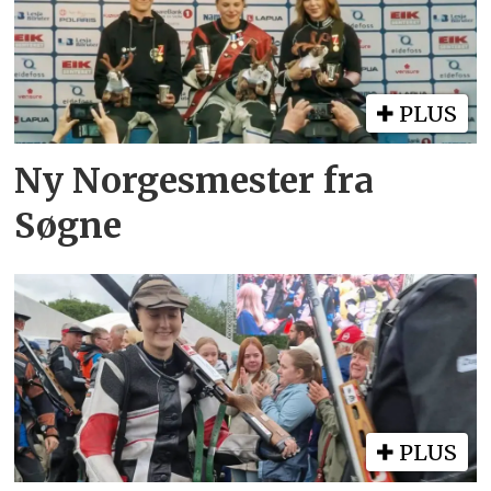
PLUS
Ny Norgesmester fra
Søgne
PLUS