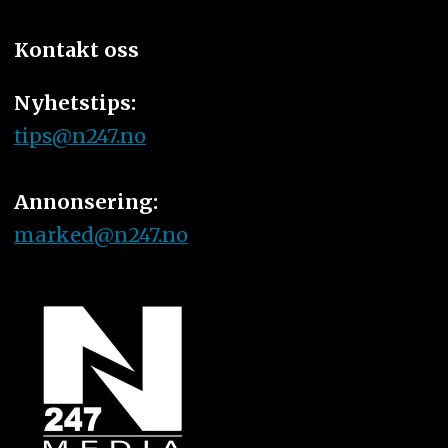
Kontakt oss
Nyhetstips:
tips@n247.no
Annonsering:
marked@n247.no