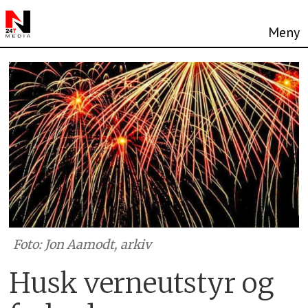
Foto: Jon Aamodt, arkiv
Husk verneutstyr og