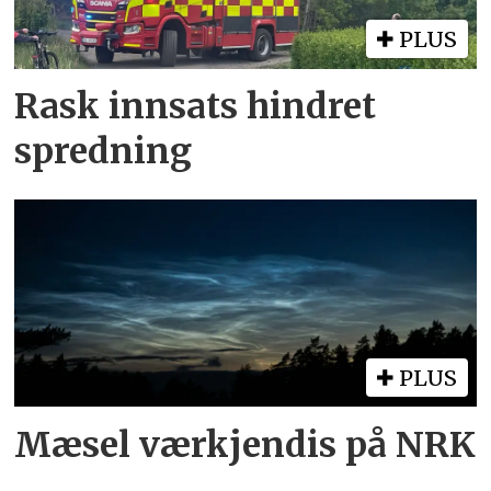
PLUS
Rask innsats hindret
spredning
PLUS
Mæsel værkjendis på NRK