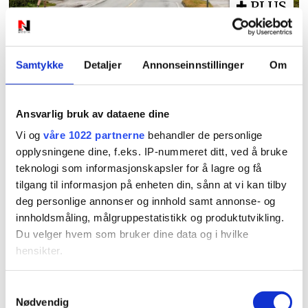
PLUS
Nye skilt skaper
Samtykke
Detaljer
Annonseinnstillinger
Om
forvirring: Hvilken
fartsgrense gjelder
Ansvarlig bruk av dataene dine
egentlig?
Vi og
våre 1022 partnerne
behandler de personlige
opplysningene dine, f.eks. IP-nummeret ditt, ved å bruke
teknologi som informasjonskapsler for å lagre og få
tilgang til informasjon på enheten din, sånn at vi kan tilby
deg personlige annonser og innhold samt annonse- og
innholdsmåling, målgruppestatistikk og produktutvikling.
Du velger hvem som bruker dine data og i hvilke
hensikter.
PLUS
Hvis du gir oss lov, vil vi også gjerne:
Samtykkevalg
Nødvendig
Innhente informasjon om den geografiske