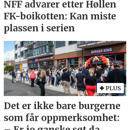
NFF advarer etter Høllen
FK-boikotten: Kan miste
plassen i serien
PLUS
Det er ikke bare burgerne
som får oppmerksomhet:
– Er jo ganske søt da