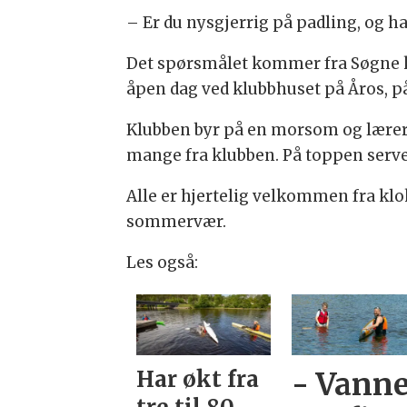
– Er du nysgjerrig på padling, og ha
Det spørsmålet kommer fra Søgne 
åpen dag ved klubbhuset på Åros, p
Klubben byr på en morsom og læreri
mange fra klubben. På toppen server
Alle er hjertelig velkommen fra klo
sommervær.
Les også:
Har økt fra
- Vanne