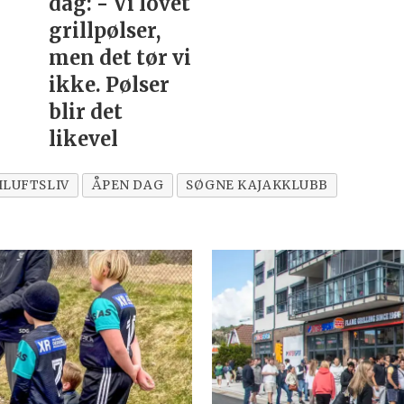
dag: - Vi lovet
grillpølser,
men det tør vi
ikke. Pølser
blir det
likevel
ILUFTSLIV
ÅPEN DAG
SØGNE KAJAKKLUBB