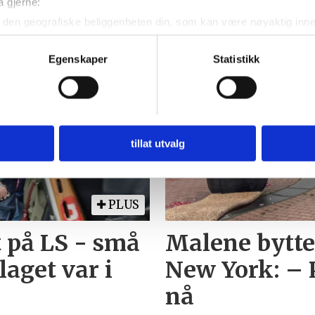
TNT
fa
å gjerne:
den geografiske beliggenheten din, som kan være nøyaktig innen
eg
ved å aktivt skanne den for bestemte karakteristikker (fingeravtr
om hvordan dine personlige data behandles og hvordan du kan v
Egenskaper
Statistikk
 trekke tilbake ditt samtykke fra erklæringen om informasjonskap
 for å gi innhold og annonser et personlig preg, for å levere sos
deler dessuten informasjon om hvordan du bruker nettstedet vårt,
og analysearbeid, som kan kombinere den med annen informasjon d
tillat utvalg
 inn gjennom din bruk av tjenestene deres.
PLUS
 på LS - små
Malene bytte
aget var i
New York: – 
nå