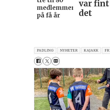
tre til 80
var fint
medlemmer
det
på få år
PADLING
NYHETER
KAJAKK
FR