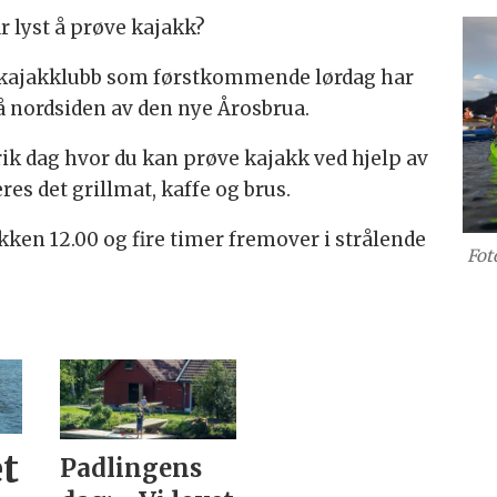
r lyst å prøve kajakk?
kajakklubb som førstkommende lørdag har
å nordsiden av den nye Årosbrua.
k dag hvor du kan prøve kajakk ved hjelp av
es det grillmat, kaffe og brus.
kken 12.00 og fire timer fremover i strålende
Fot
t
Padlingens