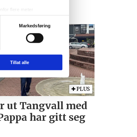
rtsgrense gjelder
for flere meter
entlig?
ykk)
elge hvordan de skal brukes.
Markedsføring
sler.
iale mediefunksjoner og for å
 med partnerne våre innen
u har gjort tilgjengelig for
Tillat alle
PLUS
r ut Tangvall med
Pappa har gitt seg