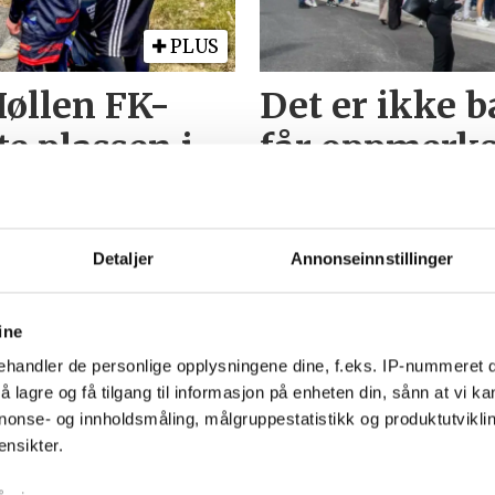
PLUS
Høllen FK-
Det er ikke 
e plassen i
får oppmerks
ganske søt d
Detaljer
Annonseinnstillinger
ine
handler de personlige opplysningene dine, f.eks. IP-nummeret di
US
PLUS
 lagre og få tilgang til informasjon på enheten din, sånn at vi ka
nonse- og innholdsmåling, målgruppestatistikk og produktutvikl
Høllesanden live:
Ny
ensikter.
Onsdagsbandet erstatter
fo