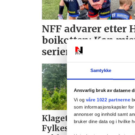
NFF advarer etter 
boikotten: Kan mist
serien
Samtykke
Ansvarlig bruk av dataene d
Vi og
våre 1022 partnerne
be
PL
som informasjonskapsler for å
annonser og innhold samt an
Klaget på dårlig sikt.
bruker dine data og i hvilke h
Fylkeskommunen