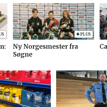
US
PLUS
n:
Ny Norgesmester fra
Ca
Søgne