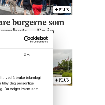
PLUS
bare burgerne som
omhet: – Er jo
a
Om
tt, ved å bruke teknologi
PLUS
n tilby deg personlige
ing. Du velger hvem som
e skilt skaper
rvirring: Hvilken