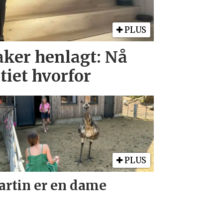
PLUS
aker henlagt: Nå
itiet hvorfor
PLUS
rtin er en dame