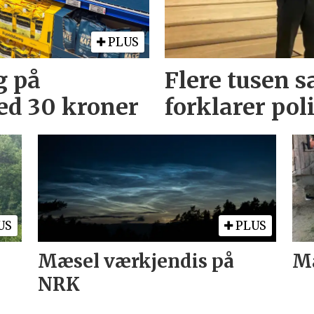
PLUS
g på
Flere tusen s
ed 30 kroner
forklarer pol
US
PLUS
Mæsel værkjendis på
Ma
NRK