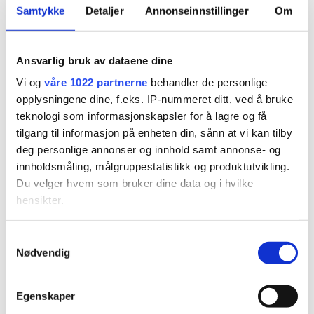
Samtykke
Detaljer
Annonseinnstillinger
Om
Ansvarlig bruk av dataene dine
Vi og
våre 1022 partnerne
behandler de personlige
PLUS
opplysningene dine, f.eks. IP-nummeret ditt, ved å bruke
teknologi som informasjonskapsler for å lagre og få
Ny Norgesmester fra
tilgang til informasjon på enheten din, sånn at vi kan tilby
deg personlige annonser og innhold samt annonse- og
Søgne
innholdsmåling, målgruppestatistikk og produktutvikling.
Du velger hvem som bruker dine data og i hvilke
hensikter.
Hvis du gir oss lov, vil vi også gjerne:
Samtykkevalg
Nødvendig
Innhente informasjon om den geografiske
beliggenheten din, som kan være nøyaktig innenfor
flere meter
Egenskaper
Identifisere enheten din ved å aktivt skanne den for
PLUS