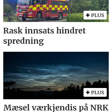
PLUS
Rask innsats hindret
spredning
PLUS
Mæsel værkjendis på NRK