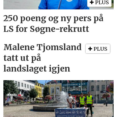
PLUS
250 poeng og ny pers på
LS for Søgne-rekrutt
Malene Tjomsland
PLUS
tatt ut på
landslaget igjen