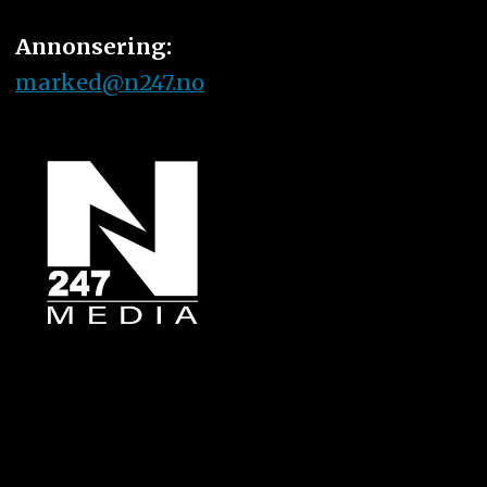
Annonsering:
marked@n247.no