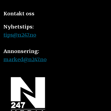
Kontakt oss
Nyhetstips:
tips@n247.no
Annonsering:
marked@n247.no