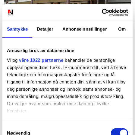
Samtykke
Detaljer
Annonseinnstillinger
Om
PLUS
Leger får betalt for å la
Ansvarlig bruk av dataene dine
Vi og
våre 1022 partnerne
behandler de personlige
være å sykmelde
opplysningene dine, f.eks. IP-nummeret ditt, ved å bruke
teknologi som informasjonskapsler for å lagre og få
tilgang til informasjon på enheten din, sånn at vi kan tilby
deg personlige annonser og innhold samt annonse- og
innholdsmåling, målgruppestatistikk og produktutvikling.
Du velger hvem som bruker dine data og i hvilke
hensikter.
Hvis du gir oss lov, vil vi også gjerne:
Samtykkevalg
PLUS
Nødvendig
Innhente informasjon om den geografiske