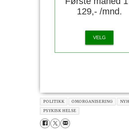
Første måned 1
129,- /mnd.
VELG
POLITIKK
OMORGANISERING
NYH
PSYKISK HELSE