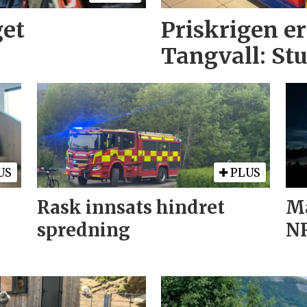
get
Priskrigen er
Tangvall: St
US
PLUS
Rask innsats hindret
Mæ
spredning
N