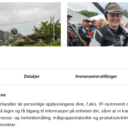
PLUS
rvirring:
Vant ungdoms
Detaljer
Annonseinnstillinger
e gjelder
marginer da 
ine
aksjon
handler de personlige opplysningene dine, f.eks. IP-nummeret di
 lagre og få tilgang til informasjon på enheten din, sånn at vi ka
nonse- og innholdsmåling, målgruppestatistikk og produktutvikl
ensikter.