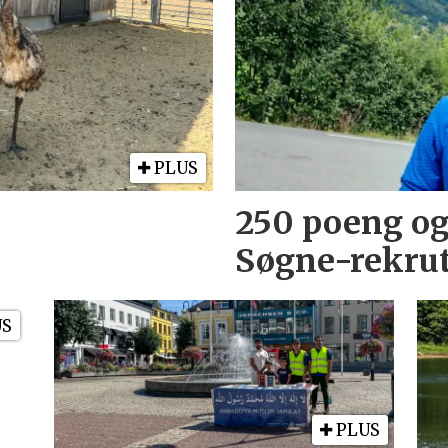
PLUS
250 poeng og 
Søgne-rekrut
US
PLUS