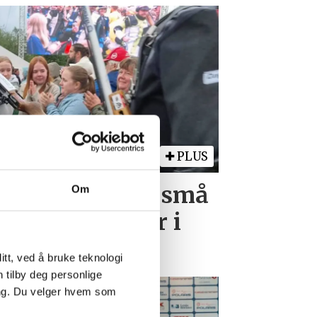
PLUS
laget på LS - små
Om
Kongelaget var i
tt, ved å bruke teknologi
n tilby deg personlige
ing. Du velger hvem som