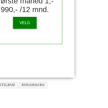
ørste måned 1,-
990,- /12 mnd.
VELG
STILBUD
RUSOMSORG