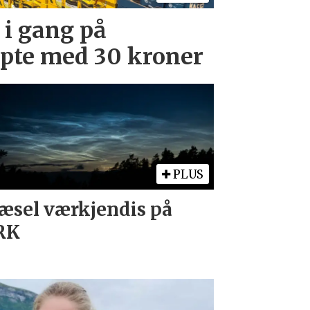
 i gang på
upte med 30 kroner
PLUS
sel værkjendis på
RK