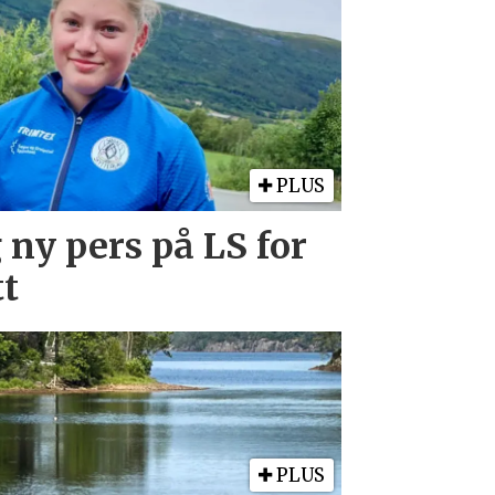
PLUS
ny pers på LS for
t
PLUS