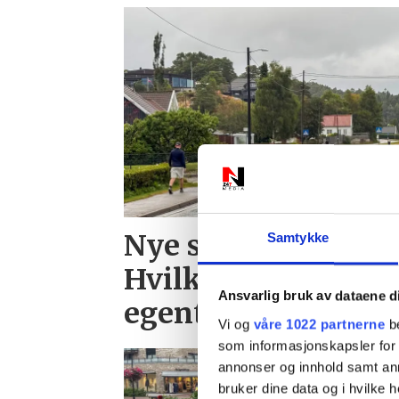
Nye skilt skaper fo
Samtykke
Hvilken fartsgrens
Ansvarlig bruk av dataene d
egentlig?
Vi og
våre 1022 partnerne
be
som informasjonskapsler for å
annonser og innhold samt an
bruker dine data og i hvilke h