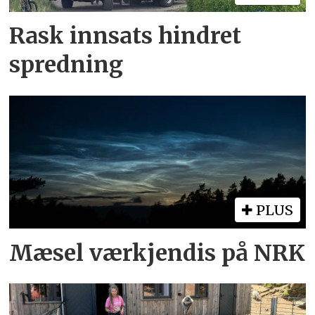
Rask innsats hindret
spredning
PLUS
Mæsel værkjendis på NRK