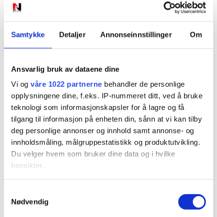
Nye skilt skaper
forvirring: Hvilken
Samtykke
Detaljer
Annonseinnstillinger
Om
fartsgrense gjelder
egentlig?
Ansvarlig bruk av dataene dine
Vi og
våre 1022 partnerne
behandler de personlige
opplysningene dine, f.eks. IP-nummeret ditt, ved å bruke
teknologi som informasjonskapsler for å lagre og få
tilgang til informasjon på enheten din, sånn at vi kan tilby
deg personlige annonser og innhold samt annonse- og
innholdsmåling, målgruppestatistikk og produktutvikling.
Du velger hvem som bruker dine data og i hvilke
hensikter.
PLUS
Hvis du gir oss lov, vil vi også gjerne:
Samtykkevalg
Vant ungdomslaget på LS
Nødvendig
Innhente informasjon om den geografiske
beliggenheten din, som kan være nøyaktig innenfor