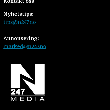
Kontakt oss
Nyhetstips:
tips@n247.no
Annonsering:
marked@n247.no