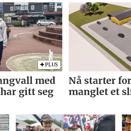
PLUS
Tangvall med
Nå starter f
har gitt seg
manglet et s