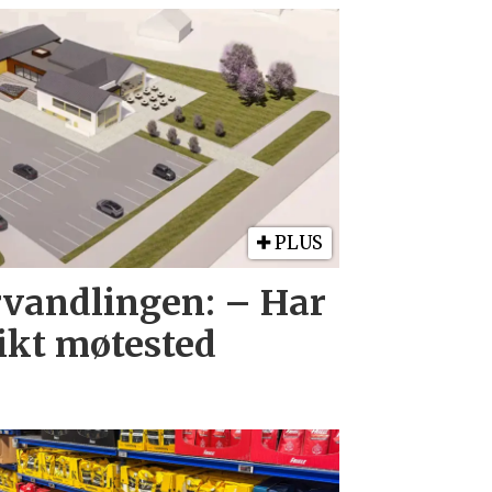
PLUS
orvandlingen: – Har
likt møtested