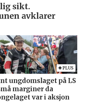
ig sikt.
nen avklarer
PLUS
nt ungdomslaget på LS
små marginer da
ngelaget var i aksjon