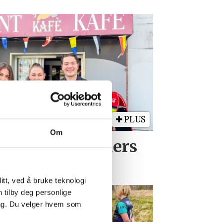
PLUS
Om
milien er Gunders
rbeidsplass
tt, ved å bruke teknologi
n tilby deg personlige
ing. Du velger hvem som