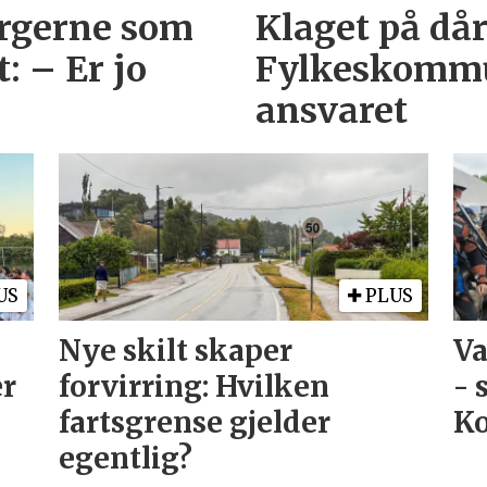
urgerne som
Klaget på dårl
 – Er jo
Fylkeskommu
ansvaret
US
PLUS
Nye skilt skaper
Va
er
forvirring: Hvilken
- 
fartsgrense gjelder
Ko
egentlig?