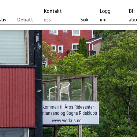
Kontakt
Logg
Bli
liv
Debatt
oss
Søk
inn
abo