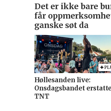
Det er ikke bare b
får oppmerksomhet:
ganske søt da
PL
Høllesanden live:
Onsdagsbandet erstatt
TNT