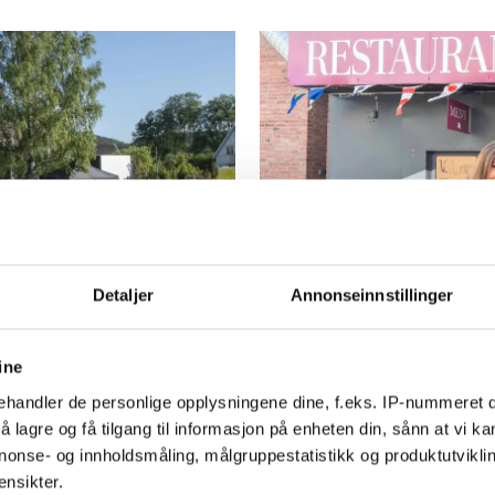
Detaljer
Annonseinnstillinger
For denne fa
mer enn en a
ine
handler de personlige opplysningene dine, f.eks. IP-nummeret di
 lagre og få tilgang til informasjon på enheten din, sånn at vi ka
nonse- og innholdsmåling, målgruppestatistikk og produktutvikl
ensikter.