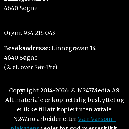
4640 Søgne
Orgnr. 934 218 043
Besøksadresse:
Linnegrøvan 14
4640 Søgne
(2. et. over Sør-Tre)
Copyright 2014-2026 © N247Media AS.
Alt materiale er kopirettslig beskyttet og
er ikke tillatt kopiert uten avtale.
N247.no arbeider etter
Vær Varsom-
plakatens
regler for god presseskikk.