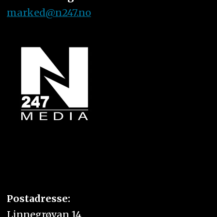
marked@n247.no
Postadresse:
Linnegrøvan 14