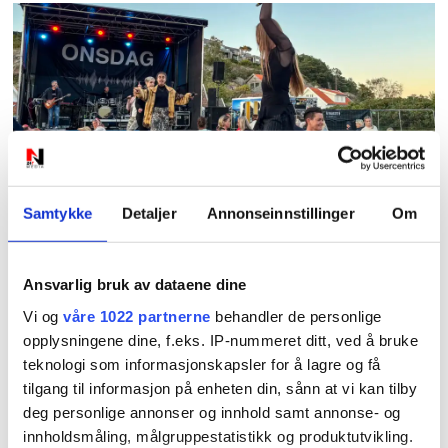
PLUS
Samtykke
Detaljer
Annonseinnstillinger
Om
Høllesanden live:
Onsdagsbandet erstatter
Ansvarlig bruk av dataene dine
TNT
Vi og
våre 1022 partnerne
behandler de personlige
opplysningene dine, f.eks. IP-nummeret ditt, ved å bruke
teknologi som informasjonskapsler for å lagre og få
tilgang til informasjon på enheten din, sånn at vi kan tilby
deg personlige annonser og innhold samt annonse- og
innholdsmåling, målgruppestatistikk og produktutvikling.