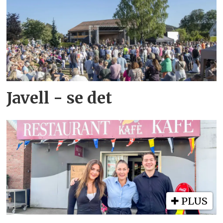
Javell - se det
PLUS