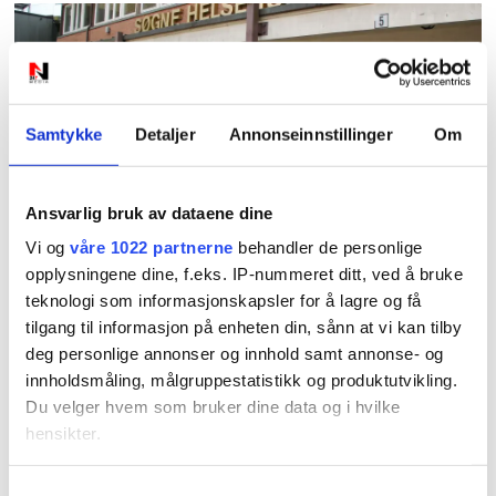
Samtykke
Detaljer
Annonseinnstillinger
Om
PLUS
Ansvarlig bruk av dataene dine
Leger får betalt for å la
Vi og
våre 1022 partnerne
behandler de personlige
opplysningene dine, f.eks. IP-nummeret ditt, ved å bruke
være å sykmelde
teknologi som informasjonskapsler for å lagre og få
tilgang til informasjon på enheten din, sånn at vi kan tilby
deg personlige annonser og innhold samt annonse- og
innholdsmåling, målgruppestatistikk og produktutvikling.
Du velger hvem som bruker dine data og i hvilke
hensikter.
Hvis du gir oss lov, vil vi også gjerne:
Samtykkevalg