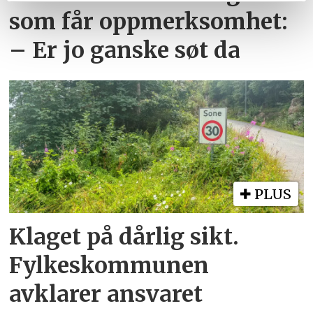
tjenestene deres.
som får oppmerksomhet:
– Er jo ganske søt da
PLUS
Klaget på dårlig sikt.
Fylkeskommunen
avklarer ansvaret