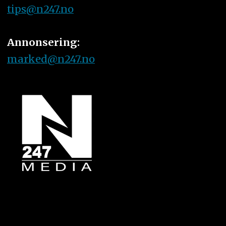
tips@n247.no
Annonsering:
marked@n247.no