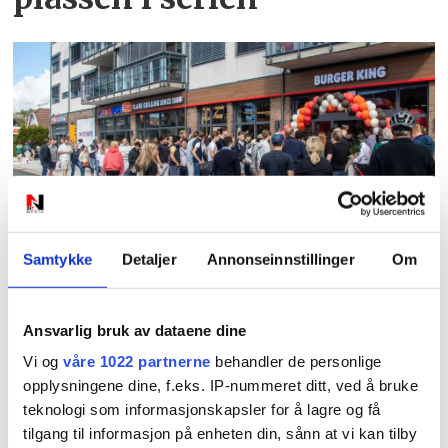
PLUS
Det er ikke bare burgerne
Samtykke
Detaljer
Annonseinnstillinger
Om
som får oppmerksomhet:
Ansvarlig bruk av dataene dine
– Er jo ganske søt da
Vi og
våre 1022 partnerne
behandler de personlige
opplysningene dine, f.eks. IP-nummeret ditt, ved å bruke
teknologi som informasjonskapsler for å lagre og få
tilgang til informasjon på enheten din, sånn at vi kan tilby