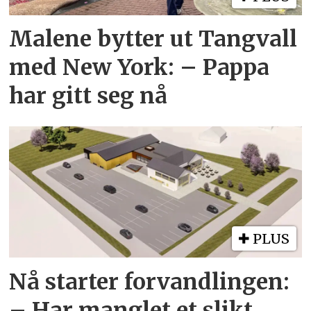
Malene bytter ut Tangvall
med New York: – Pappa
har gitt seg nå
PLUS
Nå starter forvandlingen:
– Har manglet et slikt