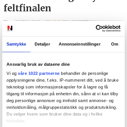
feltfinalen
Samtykke
Detaljer
Annonseinnstillinger
Om
Ansvarlig bruk av dataene dine
PLUS
Vi og
våre 1022 partnerne
behandler de personlige
opplysningene dine, f.eks. IP-nummeret ditt, ved å bruke
Leger får betalt for å la
teknologi som informasjonskapsler for å lagre og få
være å sykmelde
tilgang til informasjon på enheten din, sånn at vi kan tilby
deg personlige annonser og innhold samt annonse- og
innholdsmåling, målgruppestatistikk og produktutvikling.
Du velger hvem som bruker dine data og i hvilke
hensikter.