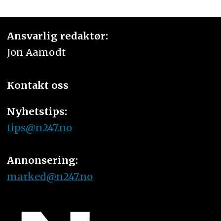
Ansvarlig redaktør:
Jon Aamodt
Kontakt oss
Nyhetstips:
tips@n247.no
Annonsering:
marked@n247.no