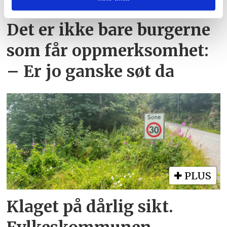
eller som de har samlet inn gjennom din bruk av
tjenestene deres.
Det er ikke bare burgerne
som får oppmerksomhet:
– Er jo ganske søt da
PLUS
Klaget på dårlig sikt.