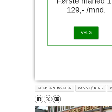
Første måned 1
129,- /mnd.
VELG
KLEPLANDSVEIEN
VANNFØRING