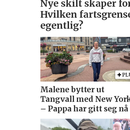
Nye skilt skaper fo
Hvilken fartsgrens
egentlig?
PL
Malene bytter ut
Tangvall med New York
– Pappa har gitt seg nå