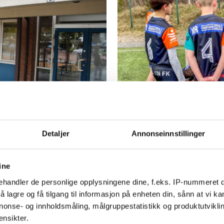
PLUS
 å la være å
NFF advarer 
Detaljer
Annonseinnstillinger
boikotten: Ka
serien
ine
handler de personlige opplysningene dine, f.eks. IP-nummeret di
 lagre og få tilgang til informasjon på enheten din, sånn at vi ka
nonse- og innholdsmåling, målgruppestatistikk og produktutvikl
ensikter.