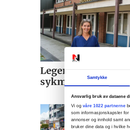
Leger får betalt for
Samtykke
sykmelde
Ansvarlig bruk av dataene d
Vi og
våre 1022 partnerne
be
som informasjonskapsler for å
annonser og innhold samt an
bruker dine data og i hvilke h