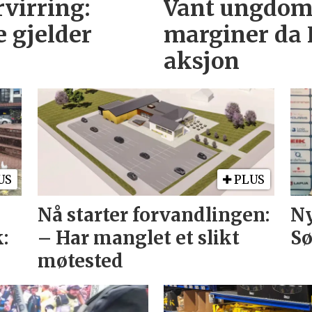
rvirring:
Vant ungdoms
e gjelder
marginer da 
aksjon
US
PLUS
Nå starter forvandlingen:
Ny
:
– Har manglet et slikt
S
møtested