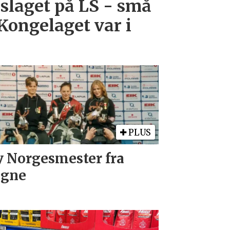
laget på LS - små
Kongelaget var i
PLUS
 Norgesmester fra
øgne