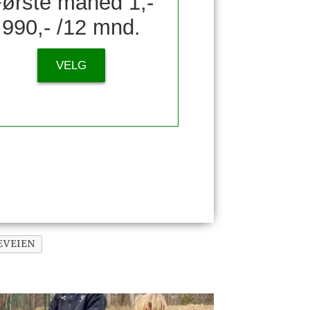
ørste måned 1,-
990,- /12 mnd.
VELG
EVEIEN