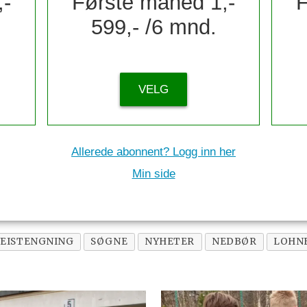
,-
Første måned 1,-
F
599,- /6 mnd.
VELG
Allerede abonnent? Logg inn her
Min side
VEISTENGNING
SØGNE
NYHETER
NEDBØR
LOHN