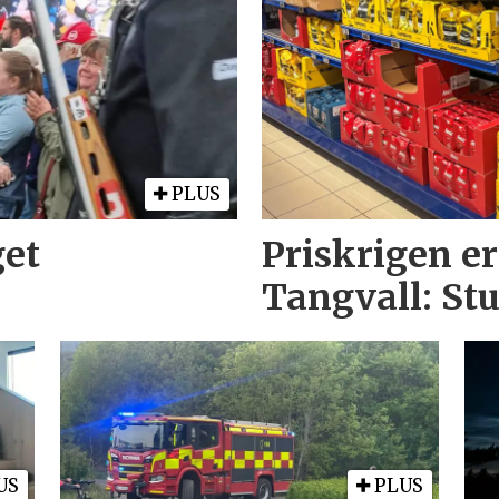
PLUS
get
Priskrigen er
Tangvall: St
US
PLUS