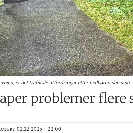
veien, er det trafikale utfordringer etter nedbøren den siste 
per problemer flere s
02.12.2025 - 22:00
PDATERT