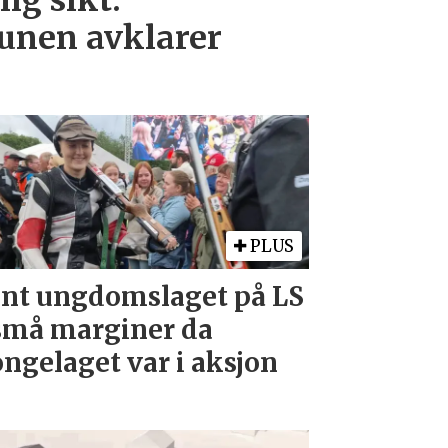
ig sikt.
nen avklarer
PLUS
nt ungdomslaget på LS
små marginer da
ngelaget var i aksjon