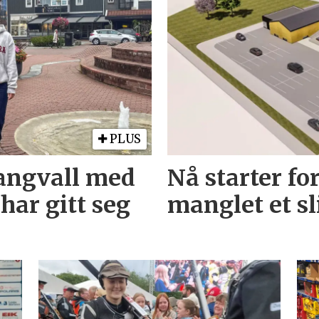
PLUS
Tangvall med
Nå starter f
har gitt seg
manglet et s