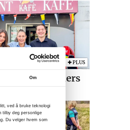
PLUS
milien er Gunders
Om
rbeidsplass
tt, ved å bruke teknologi
n tilby deg personlige
ing. Du velger hvem som