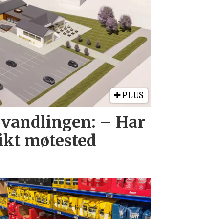
PLUS
orvandlingen: – Har
likt møtested