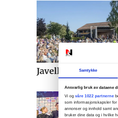
Javell - se det
Samtykke
Ansvarlig bruk av dataene d
Vi og
våre 1022 partnerne
be
som informasjonskapsler for å
annonser og innhold samt an
bruker dine data og i hvilke h