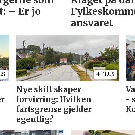
urgerne som
Klaget på dårl
 – Er jo
Fylkeskommu
ansvaret
US
PLUS
Nye skilt skaper
Va
er
forvirring: Hvilken
- 
fartsgrense gjelder
Ko
egentlig?