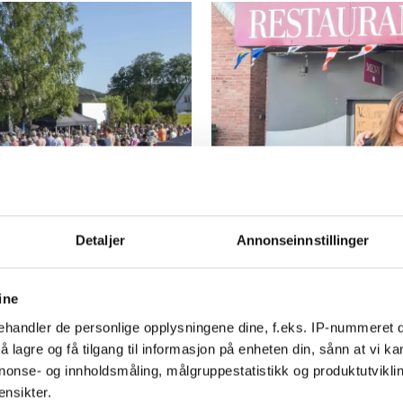
For denne fa
Detaljer
Annonseinnstillinger
mer enn en a
ine
handler de personlige opplysningene dine, f.eks. IP-nummeret di
 lagre og få tilgang til informasjon på enheten din, sånn at vi ka
nonse- og innholdsmåling, målgruppestatistikk og produktutvikl
ensikter.