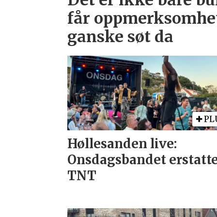
Det er ikke bare b
får oppmerksomhet:
ganske søt da
PL
Høllesanden live:
Onsdagsbandet erstatt
TNT