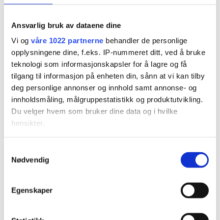
Ansvarlig bruk av dataene dine
PLUS
Vi og
våre 1022 partnerne
behandler de personlige
opplysningene dine, f.eks. IP-nummeret ditt, ved å bruke
Malene bytter ut Tangvall
teknologi som informasjonskapsler for å lagre og få
med New York: – Pappa
tilgang til informasjon på enheten din, sånn at vi kan tilby
deg personlige annonser og innhold samt annonse- og
har gitt seg nå
innholdsmåling, målgruppestatistikk og produktutvikling.
Du velger hvem som bruker dine data og i hvilke
hensikter.
Hvis du gir oss lov, vil vi også gjerne:
Samtykkevalg
Nødvendig
Innhente informasjon om den geografiske
beliggenheten din, som kan være nøyaktig innenfor
flere meter
Egenskaper
Identifisere enheten din ved å aktivt skanne den for
PLUS
bestemte karakteristikker (fingeravtrykk)