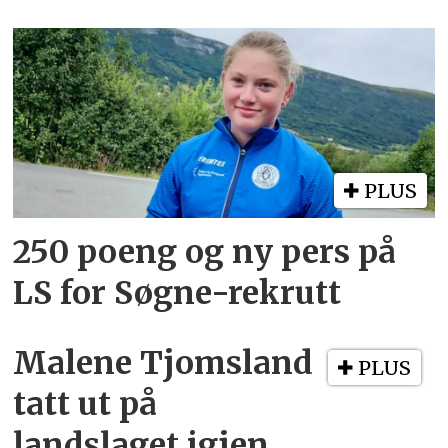
PLUS
250 poeng og ny pers på
LS for Søgne-rekrutt
Malene Tjomsland
PLUS
tatt ut på
landslaget igjen