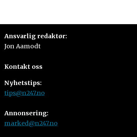
Ansvarlig redaktør:
Jon Aamodt
Kontakt oss
Nyhetstips:
tips@n247.no
Annonsering:
marked@n247.no