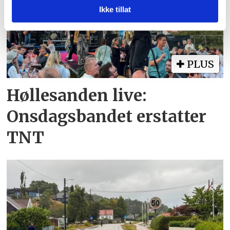
med annen informasjon du har gjort tilgjengelig for dem,
Ikke tillat
eller som de har samlet inn gjennom din bruk av
tjenestene deres.
PLUS
Høllesanden live:
Onsdagsbandet erstatter
TNT