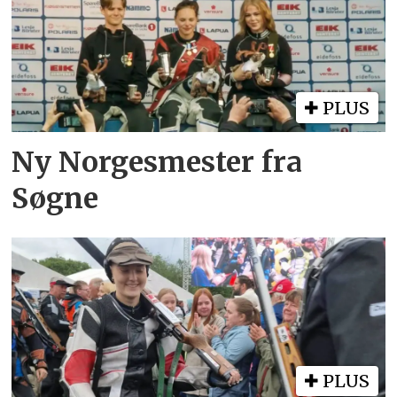
PLUS
Ny Norgesmester fra
Søgne
PLUS