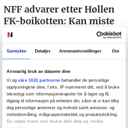
NFF advarer etter Høllen
FK-boikotten: Kan miste
plassen i serien
Samtykke
Detaljer
Annonseinnstillinger
Om
Ansvarlig bruk av dataene dine
Vi og
våre 1022 partnerne
behandler de personlige
opplysningene dine, f.eks. IP-nummeret ditt, ved å bruke
PLUS
teknologi som informasjonskapsler for å lagre og få
tilgang til informasjon på enheten din, sånn at vi kan tilby
Det er ikke bare burgerne
deg personlige annonser og innhold samt annonse- og
innholdsmåling, målgruppestatistikk og produktutvikling.
som får oppmerksomhet:
Du velger hvem som bruker dine data og i hvilke