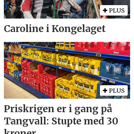
PLUS
Caroline i Kongelaget
PLUS
Priskrigen er i gang på
Tangvall: Stupte med 30
kroner