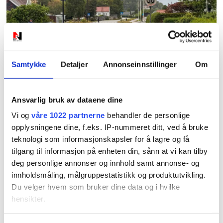
PLUS
Nye skilt skaper
Samtykke
Detaljer
Annonseinnstillinger
Om
forvirring: Hvilken
Ansvarlig bruk av dataene dine
fartsgrense gjelder
Vi og
våre 1022 partnerne
behandler de personlige
egentlig?
opplysningene dine, f.eks. IP-nummeret ditt, ved å bruke
teknologi som informasjonskapsler for å lagre og få
tilgang til informasjon på enheten din, sånn at vi kan tilby
deg personlige annonser og innhold samt annonse- og
innholdsmåling, målgruppestatistikk og produktutvikling.
Du velger hvem som bruker dine data og i hvilke
hensikter.
Hvis du gir oss lov, vil vi også gjerne: