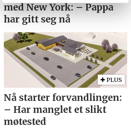
med New York: – Pappa
tjenestene deres.
har gitt seg nå
PLUS
Nå starter forvandlingen:
– Har manglet et slikt
møtested