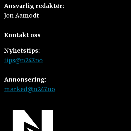
Ansvarlig redaktør:
Jon Aamodt
Kontakt oss
Nyhetstips:
tips@n247.no
Annonsering:
marked@n247.no