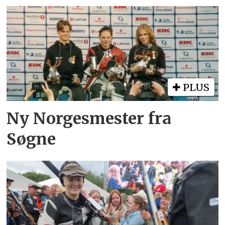
PLUS
Ny Norgesmester fra
Søgne