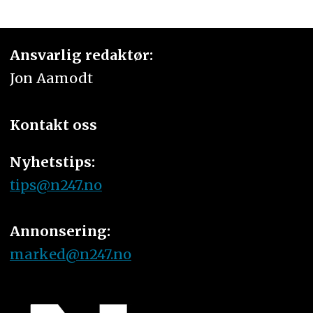
Ansvarlig redaktør:
Jon Aamodt
Kontakt oss
Nyhetstips:
tips@n247.no
Annonsering:
marked@n247.no