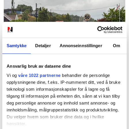
PLUS
Samtykke
Detaljer
Annonseinnstillinger
Om
Nye skilt skaper
forvirring: Hvilken
Ansvarlig bruk av dataene dine
Vi og
våre 1022 partnerne
behandler de personlige
fartsgrense gjelder
opplysningene dine, f.eks. IP-nummeret ditt, ved å bruke
teknologi som informasjonskapsler for å lagre og få
egentlig?
tilgang til informasjon på enheten din, sånn at vi kan tilby
deg personlige annonser og innhold samt annonse- og
innholdsmåling, målgruppestatistikk og produktutvikling.
Du velger hvem som bruker dine data og i hvilke
hensikter.