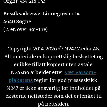
Orgnr. 934 218 043
Besøksadresse:
Linnegrøvan 14
4640 Søgne
(2. et. over Sør-Tre)
Copyright 2014-2026 © N247Media AS.
Alt materiale er kopirettslig beskyttet og
er ikke tillatt kopiert uten avtale.
N247.no arbeider etter
Vær Varsom-
plakatens
regler for god presseskikk.
N247 er ikke ansvarlig for innholdet på
eksterne nettsteder som det er lenket til
på nettsiden.