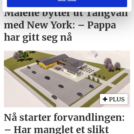
eller som de har samlet inn gjennom din bruk av
Malene bytter ut Tangvall
tjenestene deres.
med New York: – Pappa
har gitt seg nå
PLUS
Nå starter forvandlingen:
– Har manglet et slikt